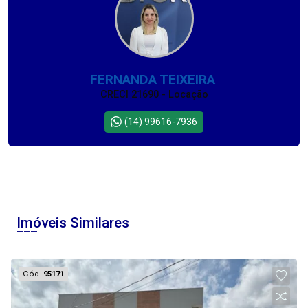
FERNANDA TEIXEIRA
CRECI 21690 - Locação
(14) 99616-7936
Imóveis Similares
Cód.
95171