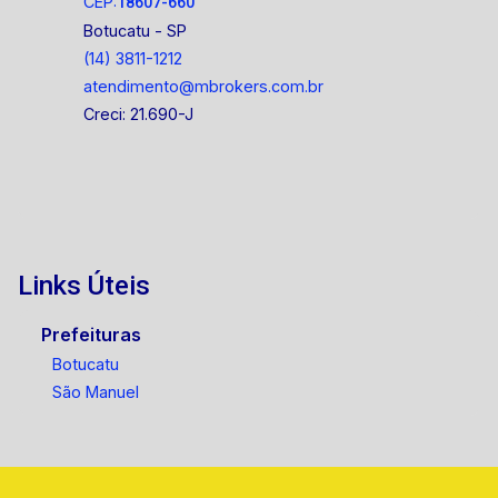
CEP:
18607-660
Botucatu - SP
(14) 3811-1212
atendimento@mbrokers.com.br
Creci: 21.690-J
Links Úteis
Prefeituras
Botucatu
São Manuel