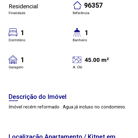
96357
Residencial
Finalidade
Referência
1
1
Dormitório
Banheiro
1
45.00 m²
Garagem
A. Útil
Descrição do Imóvel
Imóvel recém reformado . Agua já incluso no condominio.
Localização Apartamento / Kitnet em