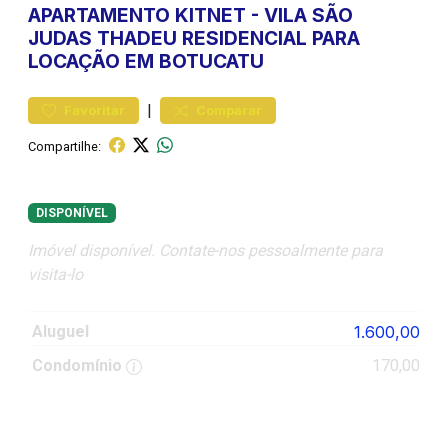
APARTAMENTO
KITNET
-
VILA SÃO
JUDAS THADEU
RESIDENCIAL PARA
LOCAÇÃO EM BOTUCATU
|
Favoritar
Comparar
Compartilhe:
DISPONÍVEL
Imóvel disponível. Contate-nos pessoalmente para
visita-lo
Aluguel
1.600,00
Condomínio
170,00