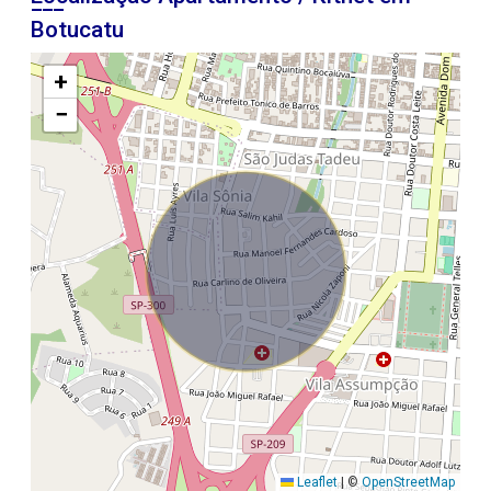
Botucatu
+
−
Leaflet
|
©
OpenStreetMap