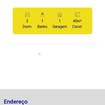
2
1
1
45m²
Dorm.
Banho
Garagem
Const.
Endereço