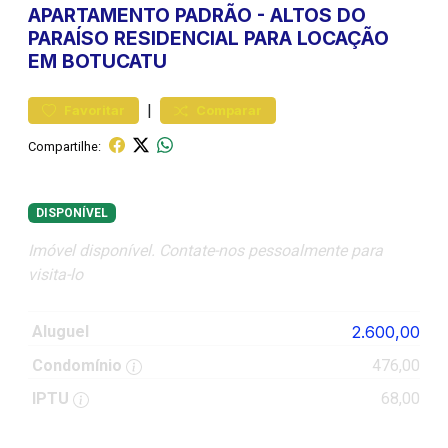
APARTAMENTO
PADRÃO
-
ALTOS DO
PARAÍSO
RESIDENCIAL PARA LOCAÇÃO
EM BOTUCATU
|
Favoritar
Comparar
Compartilhe:
DISPONÍVEL
Imóvel disponível. Contate-nos pessoalmente para
visita-lo
Aluguel
2.600,00
Condomínio
476,00
IPTU
68,00