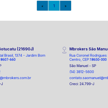
proporcionando um ambiente agradável
«
1
»
e confortável para seus clientes e
colaboradores. Localizado em uma
região privilegiada, o bairro Jardim Bom
Pastor é conhecido por sua
infraestrutura completa, com diversas
opções de comércio, serviços e lazer.
Além disso, a sala comercial está
Botucatu (21690J)
Mbrokers São Manu
próxima a importantes vias de acesso,
facilitando o deslocamento para outras
tal Brasil, 1374 - Jardim Bom
Rua Coronel Rodrigues
Centro, CEP:
18607-660
18650-000
regiões da cidade. Não perca mais
P
São Manuel - SP
tempo e agende agora mesmo uma
2
(14) 3812-5600
visita para conhecer essa excelente
o@mbrokers.com.br
contato.saomanuel@mb
opção de locação de sala comercial em
Botucatu/SP. Entre em contato conosco
-J
Creci: 24.799-J
e garanta já o seu espaço!