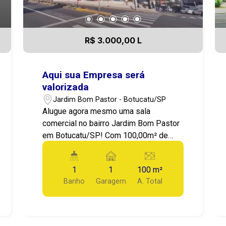
R$ 3.000,00 L
Aqui sua Empresa será
valorizada
Jardim Bom Pastor - Botucatu/SP
Alugue agora mesmo uma sala
comercial no bairro Jardim Bom Pastor
em Botucatu/SP! Com 100,00m² de
área total e 1 garagem, essa é a
oportunidade perfeita para quem busca
1
1
100 m²
um espaço amplo e bem localizado
Banho
Garagem
A. Total
para o seu negócio. A sala possui área
útil de 100,00m². O imóvel está em
excelente estado de conservação e
conta com acabamentos de qualidade,