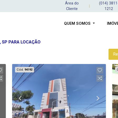
Área do
(014) 3811
|
Cliente
1212
QUEM SOMOS
IMÓV
, SP PARA LOCAÇÃO
Re
Cód.
94192