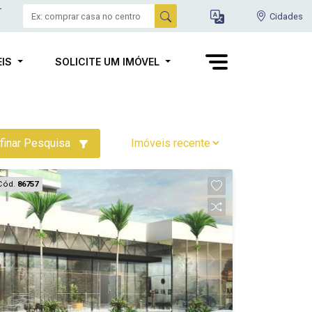
-
Cidades
EIS
SOLICITE UM IMÓVEL
finar Pesquisa
Cód.
86757