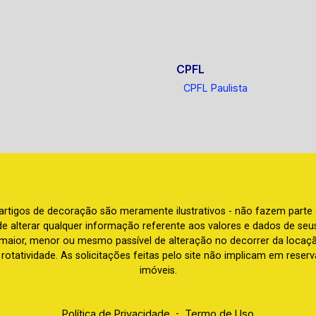
CPFL
CPFL Paulista
e artigos de decoração são meramente ilustrativos - não fazem parte
o de alterar qualquer informação referente aos valores e dados de se
aior, menor ou mesmo passível de alteração no decorrer da locaç
à rotatividade. As solicitações feitas pelo site não implicam em rese
imóveis.
Política de Privacidade
-
Termo de Uso