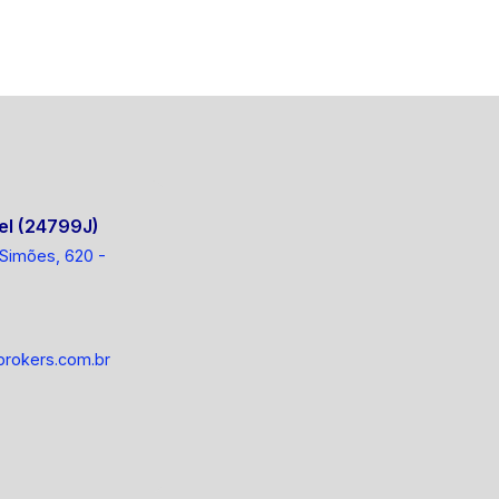
el (24799J)
 Simões, 620 -
rokers.com.br