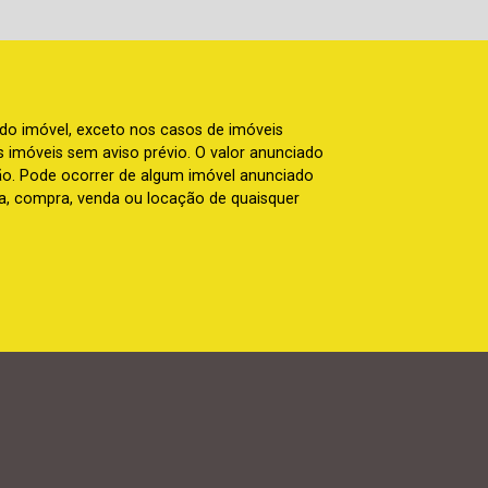
 do imóvel, exceto nos casos de imóveis
us imóveis sem aviso prévio. O valor anunciado
ão. Pode ocorrer de algum imóvel anunciado
rva, compra, venda ou locação de quaisquer