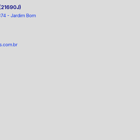
(21690J)
 1374 - Jardim Bom
s.com.br