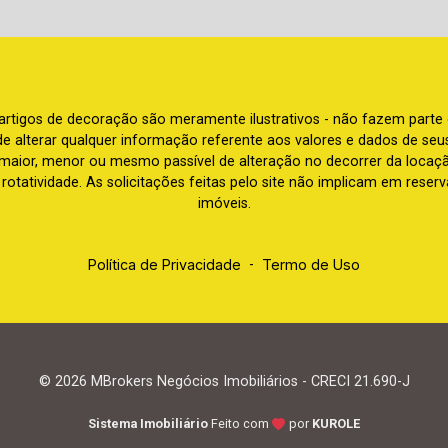
e artigos de decoração são meramente ilustrativos - não fazem parte
o de alterar qualquer informação referente aos valores e dados de se
aior, menor ou mesmo passível de alteração no decorrer da locaç
à rotatividade. As solicitações feitas pelo site não implicam em rese
imóveis.
Política de Privacidade
-
Termo de Uso
© 2026 MBrokers Negócios Imobiliários - CRECI 21.690-J
Sistema Imobiliário
Feito com
por
KUROLE