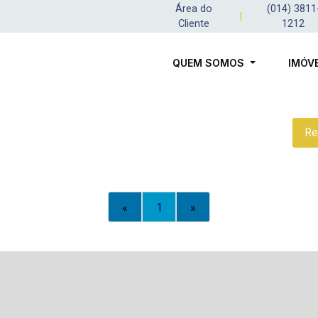
Área do
(014) 3811
|
Cliente
1212
QUEM SOMOS
IMÓV
Re
«
1
»