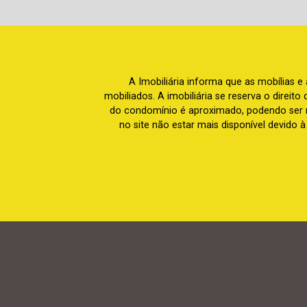
A Imobiliária informa que as mobílias 
mobiliados. A imobiliária se reserva o direit
do condomínio é aproximado, podendo ser m
no site não estar mais disponível devido 