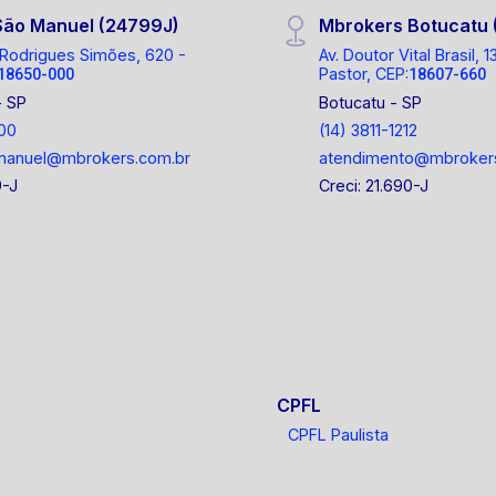
São Manuel (24799J)
Mbrokers Botucatu 
Rodrigues Simões, 620 -
Av. Doutor Vital Brasil,
Pastor, CEP:
18650-000
18607-660
- SP
Botucatu - SP
00
(14) 3811-1212
manuel@mbrokers.com.br
atendimento@mbroker
9-J
Creci: 21.690-J
CPFL
CPFL Paulista