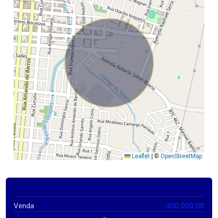
Leaflet
|
©
OpenStreetMap
300.000,00
Venda