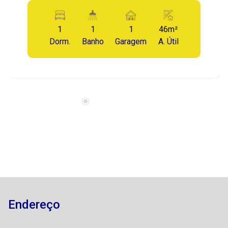
1
1
1
46m²
Dorm.
Banho
Garagem
A. Útil
Endereço