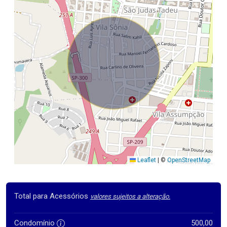
Leaflet
|
©
OpenStreetMap
Total para Acessórios
valores sujeitos a alteração.
Condomínio
500,00