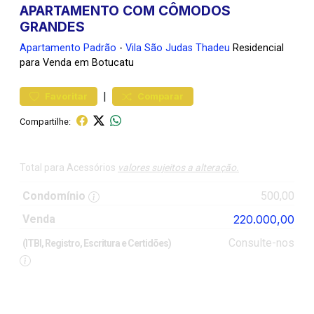
APARTAMENTO COM CÔMODOS
GRANDES
Apartamento
Padrão
-
Vila São Judas Thadeu
Residencial
para Venda em Botucatu
|
Favoritar
Comparar
Compartilhe:
Total para Acessórios
valores sujeitos a alteração.
Condomínio
500,00
Venda
220.000,00
Consulte-nos
(ITBI, Registro, Escritura e Certidões)