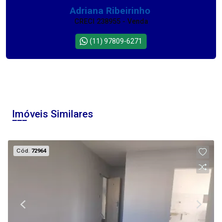
Adriana Ribeirinho
CRECI 238955 - Venda
(11) 97809-6271
Imóveis Similares
Cód.
72964