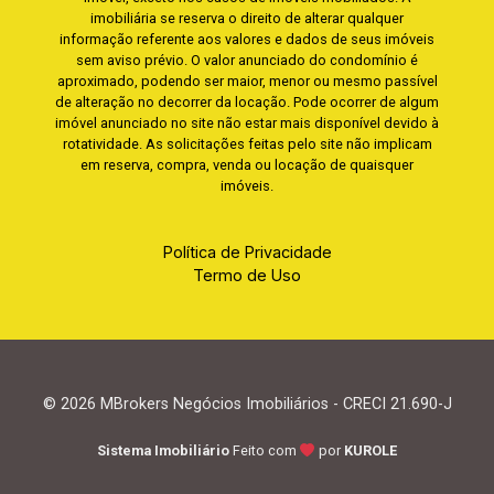
imobiliária se reserva o direito de alterar qualquer
informação referente aos valores e dados de seus imóveis
sem aviso prévio. O valor anunciado do condomínio é
aproximado, podendo ser maior, menor ou mesmo passível
de alteração no decorrer da locação. Pode ocorrer de algum
imóvel anunciado no site não estar mais disponível devido à
rotatividade. As solicitações feitas pelo site não implicam
em reserva, compra, venda ou locação de quaisquer
imóveis.
Política de Privacidade
Termo de Uso
© 2026 MBrokers Negócios Imobiliários - CRECI 21.690-J
Sistema Imobiliário
Feito com
por
KUROLE