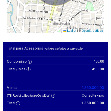
Leaflet
|
©
OpenStreetMap
Total para Acessórios
valores sujeitos a alteração.
Condomínio
450,00
Total / Mês
450,00
1.350.000,00
Venda
Consulte-nos
(ITBI, Registro, Escritura e Certidões)
Total
1.350.000,00