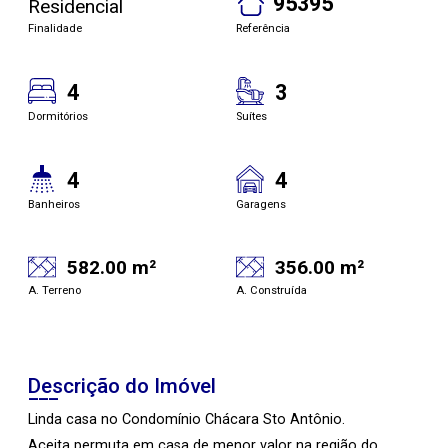
95395
Residencial
Finalidade
Referência
4
3
Dormitórios
Suítes
4
4
Banheiros
Garagens
582.00 m²
356.00 m²
A. Terreno
A. Construída
Descrição do Imóvel
Linda casa no Condomínio Chácara Sto Antônio.
Aceita permuta em casa de menor valor na região do