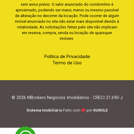
sem aviso prévio. O valor anunciado do condomínio é
aproximado, podendo ser maior, menor ou mesmo passível
de alteração no decorrer da locação. Pode ocorrer de algum
imóvel anunciado no site não estar mais disponível devido à
rotatividade. As solicitações feitas pelo site não implicam
em reserva, compra, venda ou locação de quaisquer
imóveis.
Política de Privacidade
Termo de Uso
© 2026 MBrokers Negócios Imobiliários - CRECI 21.690-J
Sistema Imobiliário
Feito com
por
KUROLE