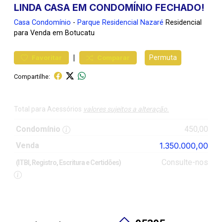
LINDA CASA EM CONDOMÍNIO FECHADO!
Casa
Condomínio
-
Parque Residencial Nazaré
Residencial
para Venda em Botucatu
|
Permuta
Favoritar
Comparar
Compartilhe:
Total para Acessórios
valores sujeitos a alteração.
Condomínio
450,00
Venda
1.350.000,00
Consulte-nos
(ITBI, Registro, Escritura e Certidões)