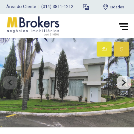
Área do Cliente
|
(014) 3811-1212
Cidades