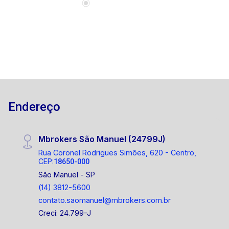
portaria 24 horas, oferecendo conveniência e
espaços de lazer, com localização privilegiada,
a 5 minutos do centro, com ótimo deslocamento
para rodovias, no eixo de crescimento e
valorização de Botucatu, com varios serviços no
entorno como: farmácia, academia,
supermercados, etc.... 1499721-9484 Entre em
contato agora mesmo e agende sua visita!
Endereço
Mbrokers São Manuel (24799J)
Rua Coronel Rodrigues Simões, 620 - Centro,
CEP:
18650-000
São Manuel - SP
(14) 3812-5600
contato.saomanuel@mbrokers.com.br
Creci: 24.799-J