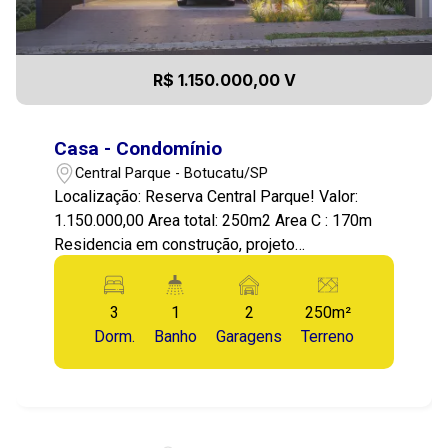
R$ 1.150.000,00 V
Casa - Condomínio
Central Parque - Botucatu/SP
Localização: Reserva Central Parque! Valor:
1.150.000,00 Area total: 250m2 Area C : 170m
Residencia em construção, projeto
contemporâneo, com ótima distribuição dos
cômodos, serão 3 suites, sendo a master com
3
1
2
250m²
espaço clôset, escritório, cozinha, sala de jantar,
Dorm.
Banho
Garagens
Terreno
sala de estar, lavabo e espaço gourmet!
Excelente construção, fino acabamento, otima
distribuição do cômodos, e bem localizada no
condomínio! Previsão de conclusão de obra
Dezembro/26! O Condominio é excelente, com