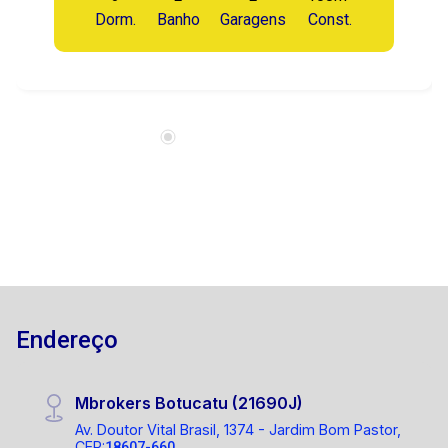
Dorm.
Banho
Garagens
Const.
Endereço
Mbrokers Botucatu (21690J)
Av. Doutor Vital Brasil, 1374 - Jardim Bom Pastor,
CEP:
18607-660