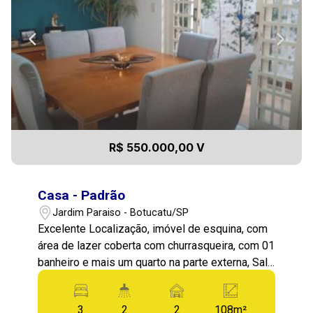
R$ 550.000,00 V
Casa - Padrão
Jardim Paraiso - Botucatu/SP
Excelente Localização, imóvel de esquina, com
área de lazer coberta com churrasqueira, com 01
banheiro e mais um quarto na parte externa, Sala
integrada com a Sala de Jantar e Cozinha
americana, Piso porcelanato. Próximo ao Parque
3
2
2
108m²
Municipal do Jardim Paraíso.