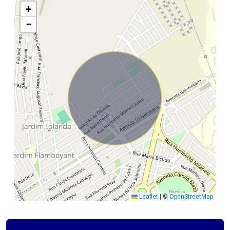
+
−
Leaflet
|
©
OpenStreetMap