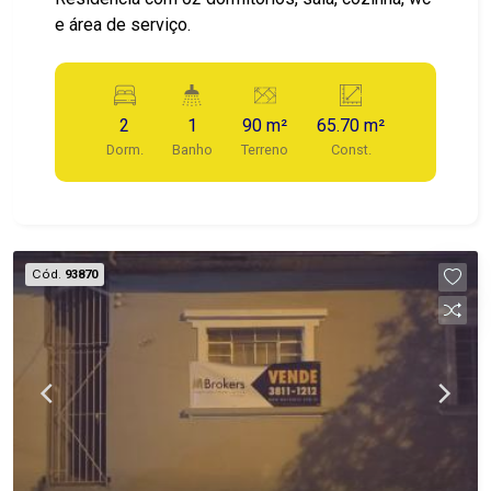
e área de serviço.
2
1
90 m²
65.70 m²
Dorm.
Banho
Terreno
Const.
Cód.
93870