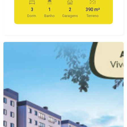
independente, podendo gerar locação ou até
3
1
2
390 m²
mesmo desenvolver seu próprio negócio.
Dorm.
Banho
Garagens
Terreno