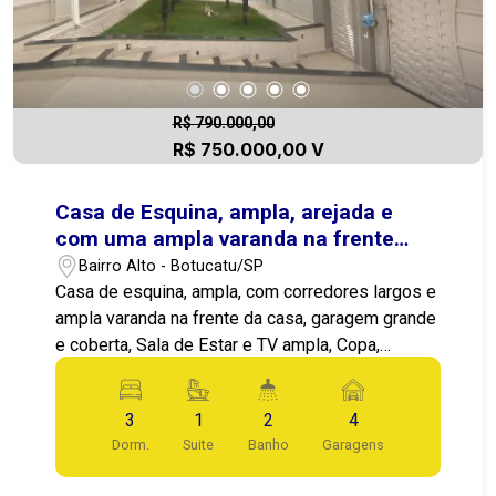
R$ 790.000,00
R$ 750.000,00 V
Casa de Esquina, ampla, arejada e
com uma ampla varanda na frente
com jardim.
Bairro Alto - Botucatu/SP
Casa de esquina, ampla, com corredores largos e
ampla varanda na frente da casa, garagem grande
e coberta, Sala de Estar e TV ampla, Copa,
Cozinha, Lavanderia e quarto de despejo, 03
dormitórios sendo uma suíte, próximo ao ginásio
3
1
2
4
de esportes.
Dorm.
Suite
Banho
Garagens