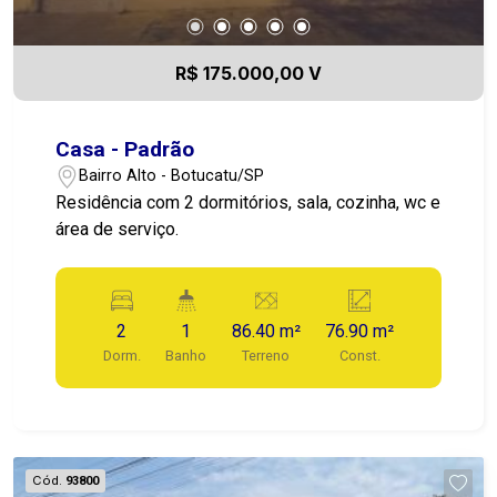
R$ 175.000,00 V
Casa - Padrão
Bairro Alto - Botucatu/SP
Residência com 2 dormitórios, sala, cozinha, wc e
área de serviço.
2
1
86.40 m²
76.90 m²
Dorm.
Banho
Terreno
Const.
Cód.
93800