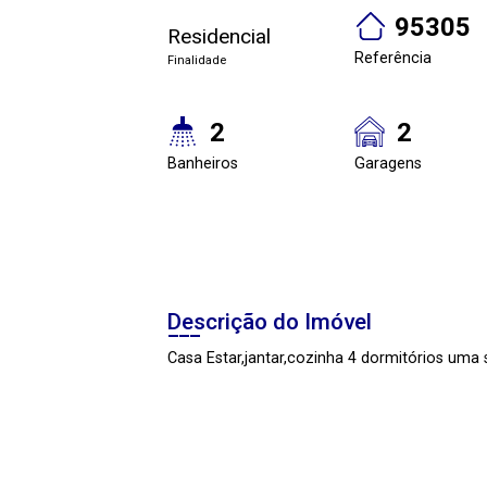
95305
Residencial
Referência
Finalidade
2
2
Banheiros
Garagens
Descrição do Imóvel
Casa Estar,jantar,cozinha 4 dormitórios uma 