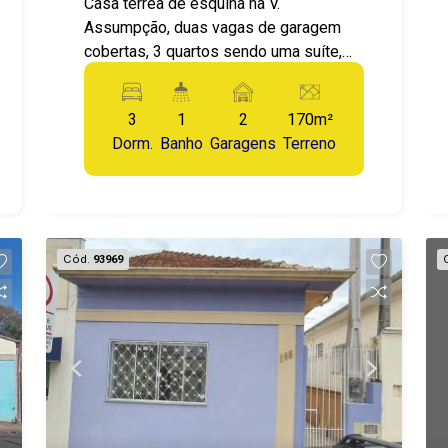
Casa térrea de esquina na V.
Assumpção, duas vagas de garagem
cobertas, 3 quartos sendo uma suíte,
copa, cozinha, área gourmet com
churrasqueira e lavanderia coberta
3
1
2
170m²
Dorm.
Banho
Garagens
Terreno
Cód.
93969