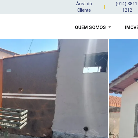
Área do
(014) 3811
|
Cliente
1212
QUEM SOMOS
IMÓV