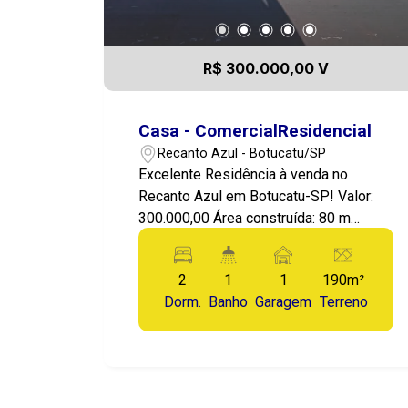
R$ 300.000,00 V
Casa - ComercialResidencial
Recanto Azul - Botucatu/SP
Excelente Residência à venda no
Recanto Azul em Botucatu-SP! Valor:
300.000,00 Área construída: 80 m
Terreno: 150m² Apresentamos esta
ótima residência, muito bem construída,
2
1
1
190m²
localizada no Recanto Azul em
Dorm.
Banho
Garagem
Terreno
Botucatu-SP, uma região tranquila e
bem centralizada, perfeita para quem
busca conforto e qualidade de vida.
Imóvel com cômodos amplos, 2
dormitórios sendo, cozinha com