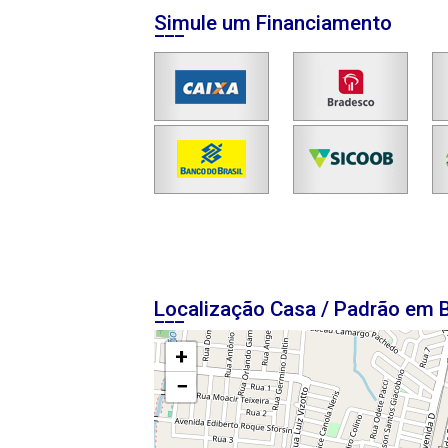
Simule um Financiamento
Localização Casa / Padrão em 
+
−