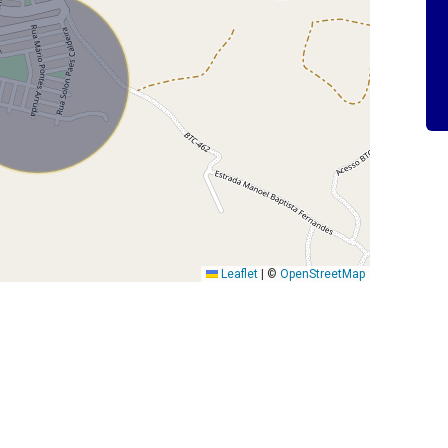
Leaflet
|
©
OpenStreetMap