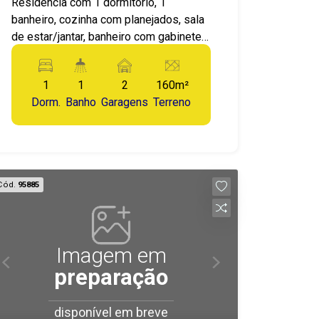
Residencia com 1 dormitório, 1
banheiro, cozinha com planejados, sala
de estar/jantar, banheiro com gabinete,
espaço gourmet com churasqueira!
Muito bem construída, com estrutura
1
1
2
160m²
pronta para sobrado, e potencial de
Dorm.
Banho
Garagens
Terreno
ampliação!
Cód.
95885
Imagem em
preparação
disponível em breve