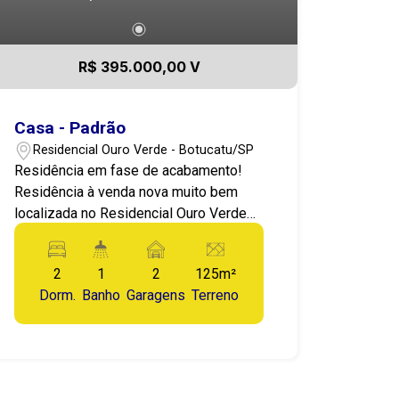
R$ 395.000,00 V
Casa - Padrão
Residencial Ouro Verde - Botucatu/SP
Residência em fase de acabamento!
Residência à venda nova muito bem
localizada no Residencial Ouro Verde
na Cidade de Botucatu-SP!
Apresentamos esta ótima residência,
2
1
2
125m²
localizada no Residencial Ouro Verde
Dorm.
Banho
Garagens
Terreno
em Botucatu-SP! Bairro tranquilo, em
Ascenção, Com 2 dormitórios, sendo 1
suite com porta balcão, jardim de
inverno, área de serviços, 2 vagas de
garagem coberta. Destaques do Imóvel: