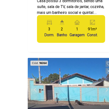
Casa possuí 3 dormitórios, sendo uma
suíte, sala de TV, sala de jantar, cozinha,
mais um banheiro social e quintal.
distribuído em 400m² de terreno esse
imóvel ainda conta com churrasqueira e
3
2
1
91m²
edícula com 2 quartos e 1 banheiro.
Dorm.
Banho
Garagem
Const.
Cód.
96364