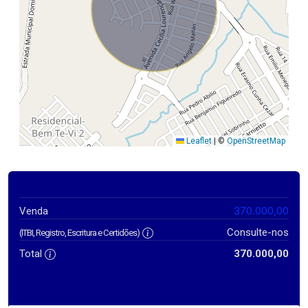
Leaflet
|
©
OpenStreetMap
370.000,00
Venda
Consulte-nos
(ITBI, Registro, Escritura e Certidões)
Total
370.000,00