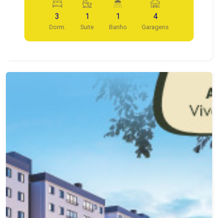
carros e quintal. Muito bem localizada, próximo a
3
1
1
4
ciclovia e supermercado.
Dorm.
Suite
Banho
Garagens