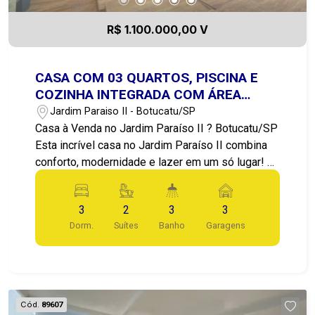
R$ 1.100.000,00 V
CASA COM 03 QUARTOS, PISCINA E
COZINHA INTEGRADA COM ÁREA
GOURMET
Jardim Paraiso II - Botucatu/SP
Casa à Venda no Jardim Paraíso II ? Botucatu/SP
Esta incrível casa no Jardim Paraíso II combina
conforto, modernidade e lazer em um só lugar! ?
Características do Imóvel: 3 dormitórios, sendo 1
suíte. Sala ampla e arejada, perfeita para receber
3
2
3
3
visitas Cozinha moderna e integrada com a área
Dorm.
Suítes
Banho
Garagens
gourmet, proporcionando praticidade e convívio
Área gourmet completa, ideal para momentos
especiais com amigos e família Piscina para se
refrescar nos dias quentes e aproveitar ao
máximo o espaço externo Banheiros bem
Cód.
89607
distribuídos, com acabamento de qualidade