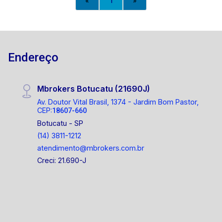
«
1
»
Endereço
Mbrokers Botucatu (21690J)
Av. Doutor Vital Brasil, 1374 - Jardim Bom Pastor,
CEP:
18607-660
Botucatu - SP
(14) 3811-1212
atendimento@mbrokers.com.br
Creci: 21.690-J