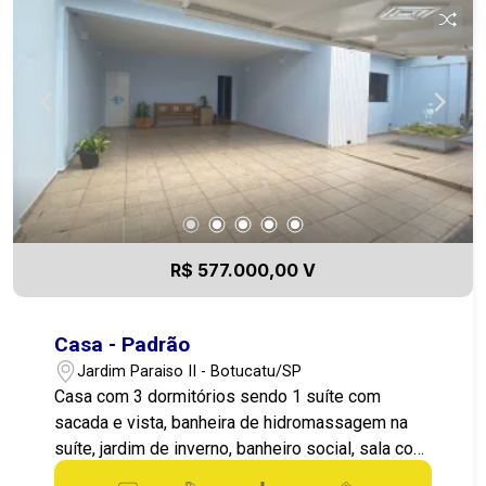
Despensa Lavanderia Banheiro externo Garagem
Localizada em um dos bairros mais desejados
de Botucatu, esta casa oferece um excelente
padrão de vida, com fácil acesso a comércios,
escolas e serviços essenciais. Não perca esta
oportunidade! Agende uma visita e venha
conhecer seu novo lar. ???
R$ 577.000,00 V
Casa - Padrão
Jardim Paraiso II - Botucatu/SP
Casa com 3 dormitórios sendo 1 suíte com
sacada e vista, banheira de hidromassagem na
suíte, jardim de inverno, banheiro social, sala com
lareira e cozinha amplas, garagem coberta para 2