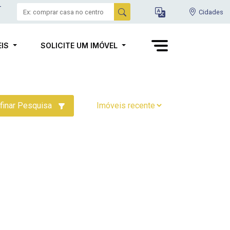
-
Cidades
EIS
SOLICITE UM IMÓVEL
finar Pesquisa