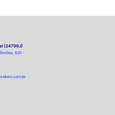
el (24799J)
 Simões, 620 -
rokers.com.br