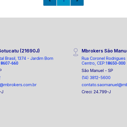
«
1
»
Botucatu (21690J)
Mbrokers São Manu
tal Brasil, 1374 - Jardim Bom
Rua Coronel Rodrigues
Centro, CEP:
18607-660
18650-000
P
São Manuel - SP
2
(14) 3812-5600
o@mbrokers.com.br
contato.saomanuel@mb
-J
Creci: 24.799-J