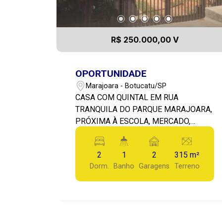
R$ 250.000,00 V
OPORTUNIDADE
Marajoara - Botucatu/SP
CASA COM QUINTAL EM RUA
TRANQUILA DO PARQUE MARAJOARA,
PRÓXIMA À ESCOLA, MERCADO,
SHOPPING, DE FÁCIL ACESSO AO
CENTRO DA CIDADE.
2
1
2
315 m²
Dorm.
Banho
Garagens
Terreno