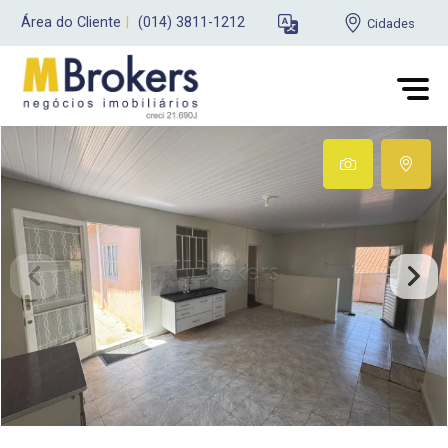
Área do Cliente
|
(014) 3811-1212
Cidades