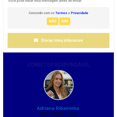
Você pode editar esta mensagem antes de enviar.
Concordo com os
Termos
e
Privacidade
Enviar meu interesse
CORRETOR RESPONSÁVEL
Adriana Ribeirinho
CRECI 238955 - Venda