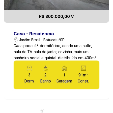
R$ 300.000,00 V
Casa - Residencia
Jardim Brasil - Botucatu/SP
Casa possuí 3 dormitórios, sendo uma suíte,
sala de TV, sala de jantar, cozinha, mais um
banheiro social e quintal. distribuído em 400m²
de terreno esse imóvel ainda conta com
churrasqueira e edícula com 2 quartos e 1
3
2
1
91m²
banheiro.
Dorm.
Banho
Garagem
Const.