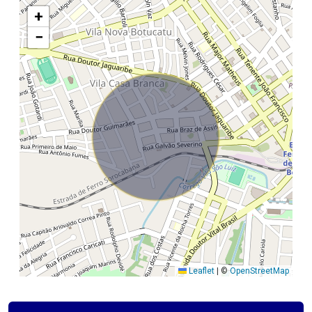
+
−
Leaflet
|
©
OpenStreetMap