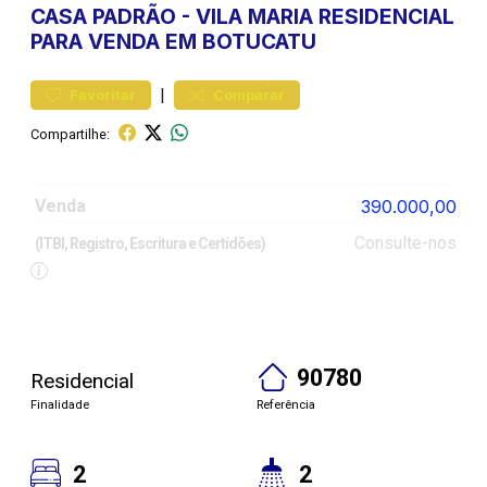
CASA
PADRÃO
-
VILA MARIA
RESIDENCIAL
PARA VENDA EM BOTUCATU
|
Favoritar
Comparar
Compartilhe:
Venda
390.000,00
Consulte-nos
(ITBI, Registro, Escritura e Certidões)
90780
Residencial
Finalidade
Referência
2
2