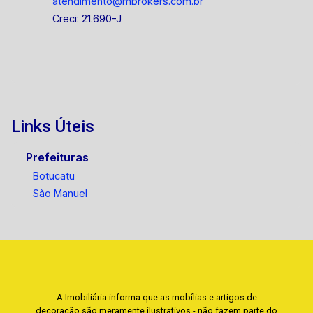
atendimento@mbrokers.com.br
Creci: 21.690-J
Links Úteis
Prefeituras
Botucatu
São Manuel
A Imobiliária informa que as mobílias e artigos de
decoração são meramente ilustrativos - não fazem parte do