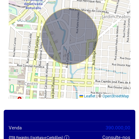
Leaflet
|
©
OpenStreetMap
390.000,00
Venda
Consulte-nos
(ITBI, Registro, Escritura e Certidões)