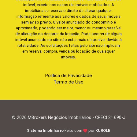
imóvel, exceto nos casos de imóveis mobiliados. A
imobiliária se reserva o direito de alterar qualquer
informação referente aos valores e dados de seus imóveis
sem aviso prévio. O valor anunciado do condomínio é
aproximado, podendo ser maior, menor ou mesmo passível
de alteração no decorrer da locação. Pode ocorrer de algum
imóvel anunciado no site não estar mais disponível devido à
rotatividade. As solicitações feitas pelo site não implicam
em reserva, compra, venda ou locação de quaisquer
imóveis.
Política de Privacidade
Termo de Uso
© 2026 MBrokers Negócios Imobiliários - CRECI 21.690-J
Sistema Imobiliário
Feito com
por
KUROLE