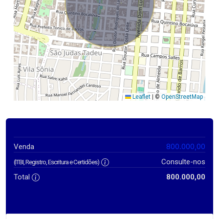
Leaflet
|
©
OpenStreetMap
800.000,00
Venda
Consulte-nos
(ITBI, Registro, Escritura e Certidões)
Total
800.000,00