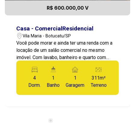
R$ 600.000,00 V
Casa - ComercialResidencial
Vila Maria - Botucatu/SP
Você pode morar e ainda ter uma renda com a
locação de um salão comercial no mesmo
imóvel. Com lavabo, banheiro e quarto com
despensa do comércio. 04 dormitórios sendo
um suíte, sala, duas copas, cozinha e banheiro
4
1
1
311m²
social, lavanderia, quintal grande com quarto de
Dorm.
Banho
Garagem
Terreno
despensa e churrasqueira, garagem para 01
carro. São dois lotes constituídos, com acesso
rápido ao Centro, Vila dos Lavradores e ao anel
viário do Jd. Paraiso a duas quadras do
supermercado Panelão.