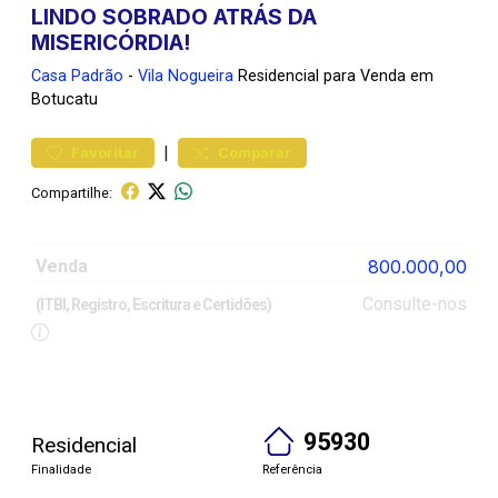
LINDO SOBRADO ATRÁS DA
MISERICÓRDIA!
Casa
Padrão
-
Vila Nogueira
Residencial para Venda em
Botucatu
|
Favoritar
Comparar
Compartilhe:
Venda
800.000,00
Consulte-nos
(ITBI, Registro, Escritura e Certidões)
95930
Residencial
Finalidade
Referência