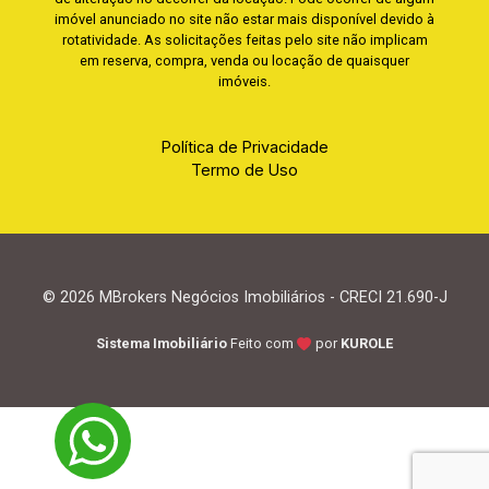
imóvel anunciado no site não estar mais disponível devido à
rotatividade. As solicitações feitas pelo site não implicam
em reserva, compra, venda ou locação de quaisquer
imóveis.
Política de Privacidade
Termo de Uso
© 2026 MBrokers Negócios Imobiliários - CRECI 21.690-J
Sistema Imobiliário
Feito com
por
KUROLE