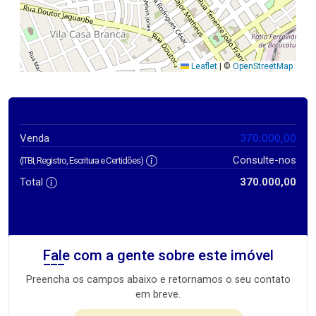
Leaflet
|
©
OpenStreetMap
370.000,00
Venda
Consulte-nos
(ITBI, Registro, Escritura e Certidões)
Total
370.000,00
Fale com a gente sobre este imóvel
Preencha os campos abaixo e retornamos o seu contato
em breve.