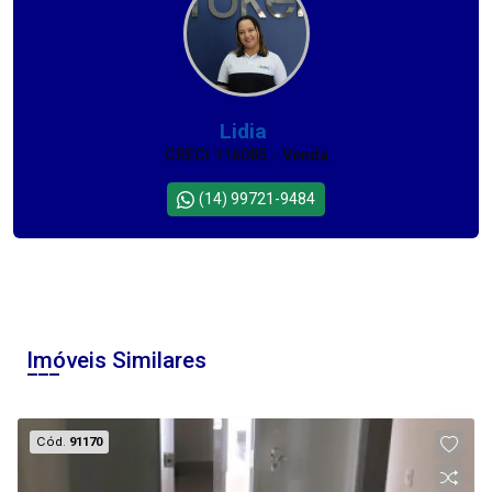
Lidia
CRECI 116085 - Venda
(14) 99721-9484
Imóveis Similares
Cód.
91170