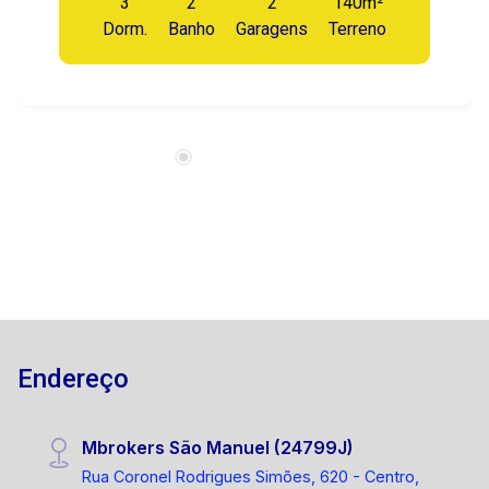
3
2
2
140m²
Dorm.
Banho
Garagens
Terreno
Endereço
Mbrokers São Manuel (24799J)
Rua Coronel Rodrigues Simões, 620 - Centro,