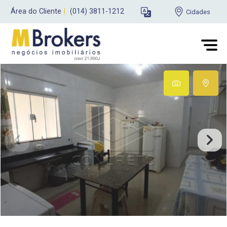
Área do Cliente
|
(014) 3811-1212
Cidades