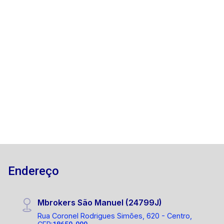
Vila Nogueira - Botucatu/SP
Este encantador imóvel localizado em um bairro
tranquilo possui três dormitórios, incluindo uma
suíte espaçosa, proporcionando privacidade e
conforto para toda a família, além disso, conta
com um banheiro social bem equipado. As áreas
3
1
2
225m²
sociais são acolhedoras, com uma sala de estar
Dorm.
Banho
Garagens
Terreno
e uma sala de jantar separadas, perfeitas para
receber convidados e organizar refeições em
família. A cozinha é encantadora e repleta de
potencial, ideal para quem gosta de cozinhar.
Para aqueles que trabalham em casa, o
escritório oferece um espaço tranquilo e
isolado, perfeito para manter a produtividade. A
Endereço
lavanderia coberta adiciona conveniência ao dia
a dia, enquanto o quarto de depósito com
banheiro oferece soluções de armazenamento
Mbrokers São Manuel (24799J)
adicionais ou pode ser transformado conforme
Rua Coronel Rodrigues Simões, 620 - Centro,
a necessidade da família. Terreno 225,20 Área