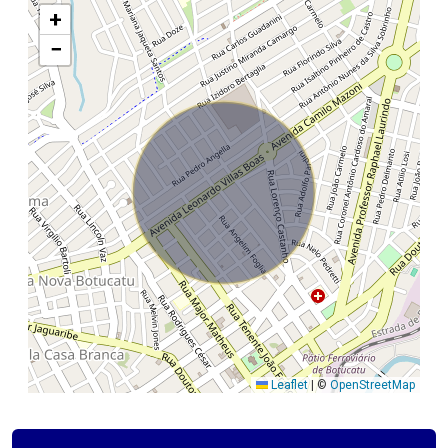
+
−
Leaflet
|
©
OpenStreetMap