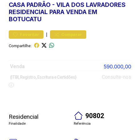
CASA
PADRÃO
-
VILA DOS LAVRADORES
RESIDENCIAL PARA VENDA EM
BOTUCATU
|
Favoritar
Comparar
Compartilhe:
Venda
590.000,00
Consulte-nos
(ITBI, Registro, Escritura e Certidões)
90802
Residencial
Finalidade
Referência