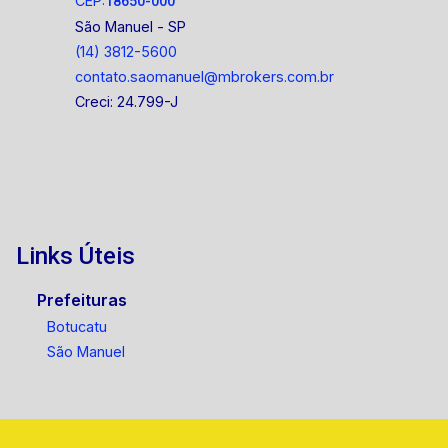
CEP:
18650-000
construída 178,56
São Manuel - SP
(14) 3812-5600
contato.saomanuel@mbrokers.com.br
Creci: 24.799-J
Links Úteis
Prefeituras
Botucatu
São Manuel