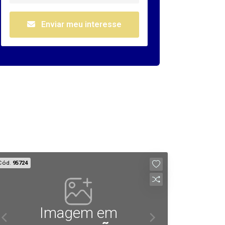
Enviar meu interesse
Cód.
95724
Imagem em