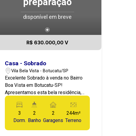
preparação
disponível em breve
R$ 630.000,00 V
Casa - Sobrado
Vila Bela Vista - Botucatu/SP
Excelente Sobrado à venda no Bairro
Boa Vista em Botucatu-SP!
Apresentamos esta bela residência,
Ampla, excelente acabamento,
localizada no Bairro Boa Vista em
3
2
2
244m²
Botucatu-SP! Bairro tranquilo a poucos
Dorm.
Banho
Garagens
Terreno
minutos do centro de Botucatu! A
poucos minutos de vários serviços