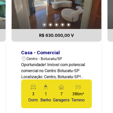
R$ 630.000,00 V
Casa - Comercial
Centro - Botucatu/SP
Oportunidade! Imóvel com potencial
comercial no Centro Botucatu-SP
Localização: Centro, Botucatu-SP!
Valor: 630.000,00 Apresentamos este
imóvel com potencial para seu negócio
3
1
7
386m²
ou rendimento, localizado na região
Dorm.
Banho
Garagens
Terreno
Central potencial para comercial,
Excelente para clínica! O imóvel fica