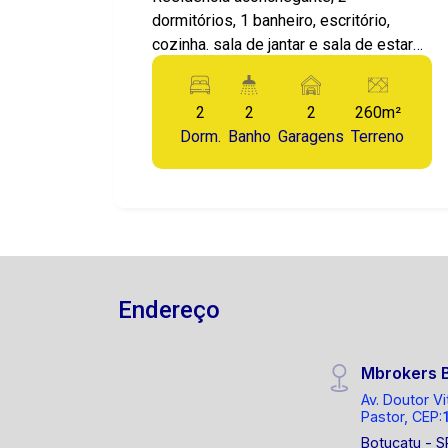
dormitórios, 1 banheiro, escritório,
cozinha. sala de jantar e sala de estar
integrada, área de serviços, 2 vagas de
garagem, quintal, espaço gourmet com
2
2
2
260m²
churrasqueira, banheiro, bem localizada!
Dorm.
Banho
Garagens
Terreno
Endereço
Mbrokers 
Av. Doutor Vi
Pastor, CEP:
Botucatu - S