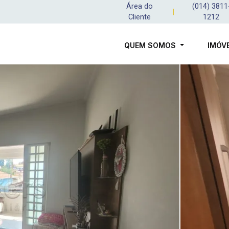
Área do
(014) 3811
|
Cliente
1212
QUEM SOMOS
IMÓV