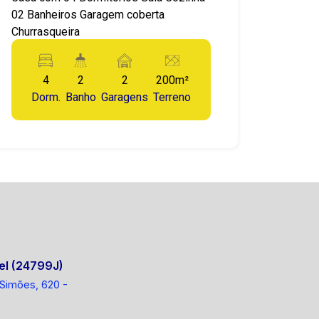
02 Banheiros Garagem coberta
Churrasqueira
4
2
2
200m²
Dorm.
Banho
Garagens
Terreno
el (24799J)
 Simões, 620 -