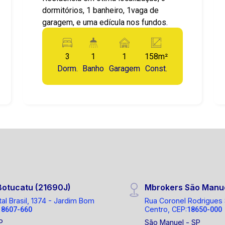
dormitórios, 1 banheiro, 1vaga de
garagem, e uma edícula nos fundos.
3
1
1
158m²
Dorm.
Banho
Garagem
Const.
Botucatu (21690J)
Mbrokers São Manu
tal Brasil, 1374 - Jardim Bom
Rua Coronel Rodrigues
Centro, CEP:
18607-660
18650-000
P
São Manuel - SP