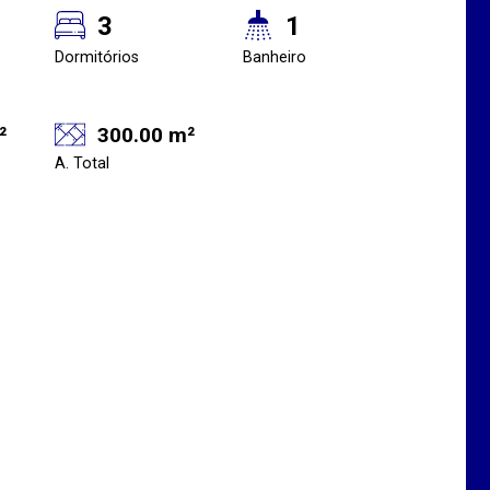
3
1
Dormitórios
Banheiro
²
300.00 m²
A. Total