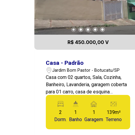
R$ 450.000,00 V
Casa - Padrão
Jardim Bom Pastor - Botucatu/SP
Casa com 02 quartos, Sala, Cozinha,
Banheiro, Lavanderia, garagem coberta
para 01 carro, casa de esquina
localizada no Jardim Bom Pastor, duas
quadras da Avenida Dr. Vital Brasil, uma
2
1
1
139m²
boa oportunidade de moradia.
Dorm.
Banho
Garagem
Terreno