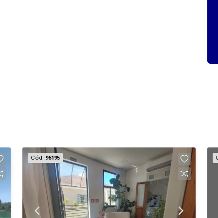
Cód.
96195