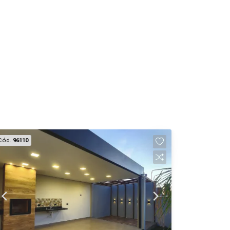
Cód.
96110