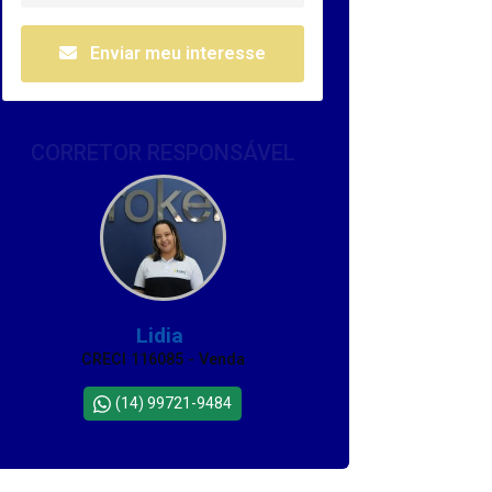
Enviar meu interesse
CORRETOR RESPONSÁVEL
Lidia
CRECI 116085 - Venda
(14) 99721-9484