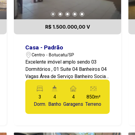
R$ 1.500.000,00 V
Casa - Padrão
Centro - Botucatu/SP
Excelente imóvel amplo sendo 03
Dormitórios , 01 Suite 04 Banheiros 04
Vagas Área de Serviço Banheiro Social
Churrasqueira Copa Cozinha Planejada
Despensa Escritório Jardim de Inverno
3
4
4
850m²
Lareira Quintal Sala Quintal gramado
Dorm.
Banho
Garagens
Terreno