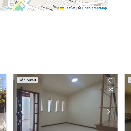
Leaflet
|
©
OpenStreetMap
Cód.
94994