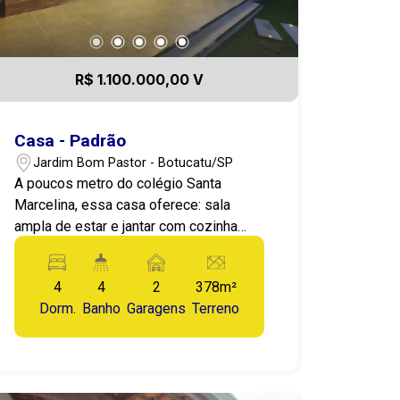
R$ 1.100.000,00 V
Casa - Padrão
Jardim Bom Pastor - Botucatu/SP
A poucos metro do colégio Santa
Marcelina, essa casa oferece: sala
ampla de estar e jantar com cozinha
integrada, 4 dormitórios sendo 3 suítes
com closet, banheiro social, Área de
4
4
2
378m²
serviço, quintal amplo e área gourmet
Dorm.
Banho
Garagens
Terreno
completa, garagem para 2 carros. para
saber mais e agendar uma visita, entre
em contato com Isabele
(14)981250336