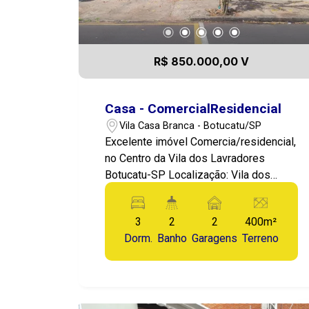
R$ 850.000,00 V
Casa - ComercialResidencial
Vila Casa Branca - Botucatu/SP
Excelente imóvel Comercia/residencial,
no Centro da Vila dos Lavradores
Botucatu-SP Localização: Vila dos
Lavradores, Botucatu-SP! Valor:
850.000,00 Apresentamos este imóvel
3
2
2
400m²
com potencial para seu negócio ou
Dorm.
Banho
Garagens
Terreno
rendimento, localizado no Centro da
Vila dos Lavradores, uma região com
ótimo movimento e potencial para seu
negócio, ou para você morar, uma
residência pertinho de tudo! O imóvel