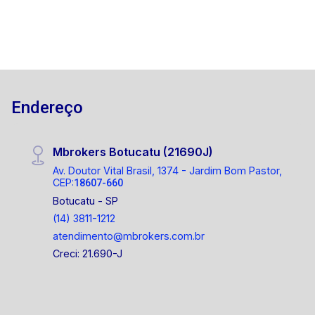
Avenida Conde Serra Negra (1 quarteirão) ?
Infraestrutura completa na região, com comércio
variado, transporte público, escolas e outros
serviços Diferenciais: ? Excelente ponto
comercial ? Potencial para investidores e
construtores Este é um imóvel para você que
Endereço
busca um espaço com alto potencial de
aproveitamento. Entre em contato para mais
informações e agende uma visita!
Mbrokers Botucatu (21690J)
Av. Doutor Vital Brasil, 1374 - Jardim Bom Pastor,
CEP:
18607-660
Botucatu - SP
(14) 3811-1212
atendimento@mbrokers.com.br
Creci: 21.690-J