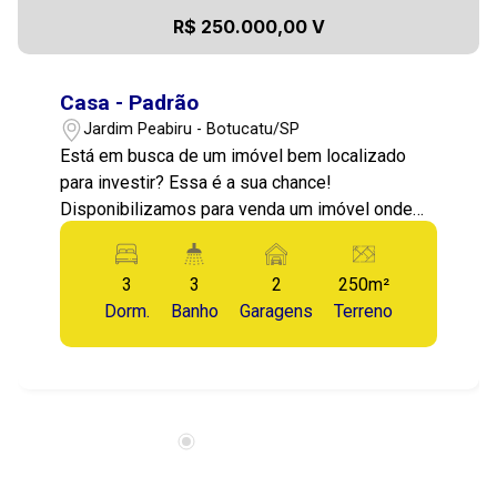
R$ 250.000,00 V
Casa - Padrão
Jardim Peabiru - Botucatu/SP
Está em busca de um imóvel bem localizado
para investir? Essa é a sua chance!
Disponibilizamos para venda um imóvel onde
atualmente funciona uma borracharia. A casa
existente está bastante desgastada devido ao
3
3
2
250m²
tempo de uso e falta de benfeitorias, sendo
Dorm.
Banho
Garagens
Terreno
ideal para demolição também e
reaproveitamento do espaço conforme sua
necessidade. Detalhes do imóvel: ?
Zoneamento: bom para residência ou comércio ?
Localização estratégica, com grande fluxo de
pessoas e veículos, ideal para negócios ou
nova construção residencial ? Fácil acesso a