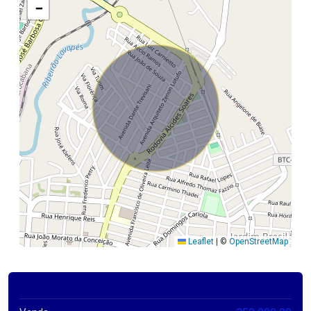
−
Leaflet
|
©
OpenStreetMap