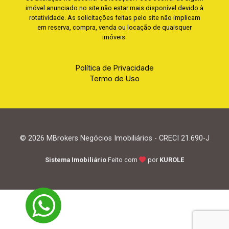
imóvel anunciado no site não estar mais disponível devido à
rotatividade. As solicitações feitas pelo site não implicam
em reserva, compra, venda ou locação de quaisquer
imóveis.
Política de Privacidade
Termo de Uso
© 2026 MBrokers Negócios Imobiliários - CRECI 21.690-J
Sistema Imobiliário
Feito com
por
KUROLE