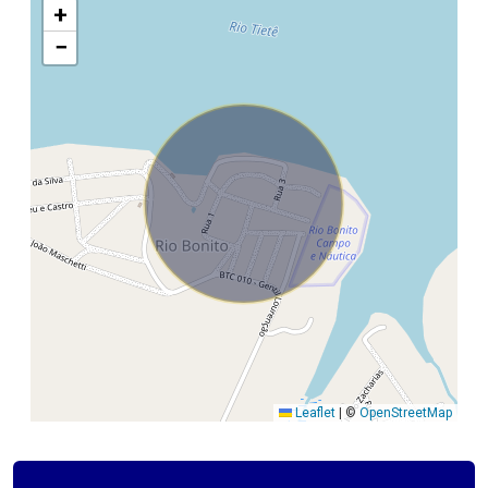
+
−
Leaflet
|
©
OpenStreetMap