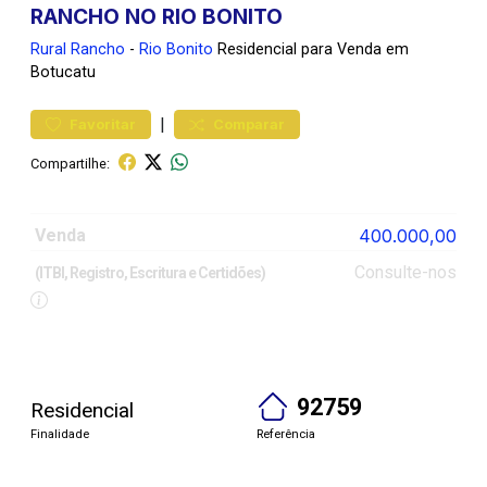
RANCHO NO RIO BONITO
Rural
Rancho
-
Rio Bonito
Residencial para Venda em
Botucatu
|
Favoritar
Comparar
Compartilhe:
Venda
400.000,00
Consulte-nos
(ITBI, Registro, Escritura e Certidões)
92759
Residencial
Finalidade
Referência