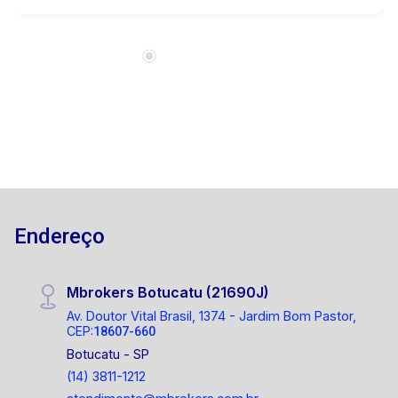
dormitórios, banheiro social, cozinha, sala de
jantar/estar, área de churrasqueira. Possui um
ponto comercial na frente do imóvel, com
potencial para fonte de renda ou seu negócio.
Localização excelente, Bairro de chácaras, com
bom deslocamento para a cidade, ampla área
Arborizada e de Preservação! Excelente para
lazer ou moradia muita qualidade de vida. Entre
em contato agora mesmo e agende sua visita!
14 99721-9484
Endereço
Mbrokers Botucatu (21690J)
Av. Doutor Vital Brasil, 1374 - Jardim Bom Pastor,
CEP:
18607-660
Botucatu - SP
(14) 3811-1212