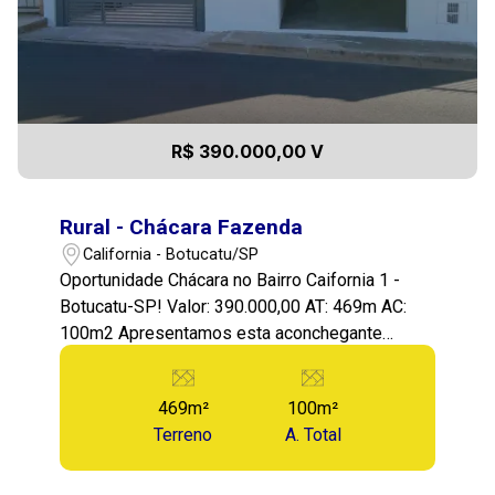
R$ 390.000,00 V
Rural - Chácara Fazenda
California - Botucatu/SP
Oportunidade Chácara no Bairro Caifornia 1 -
Botucatu-SP! Valor: 390.000,00 AT: 469m AC:
100m2 Apresentamos esta aconchegante
chácara localizada em bairro residencial de
chárcaras California 1 em Botucatu, Uma região
469m²
100m²
tranquila, Lugar perfeito para quem busca
Terreno
A. Total
conforto e qualidade de vida! O terreno tem boa
topografia, com um belo e amplo espaço para
pomar/orta, a casa é bem construída com 2