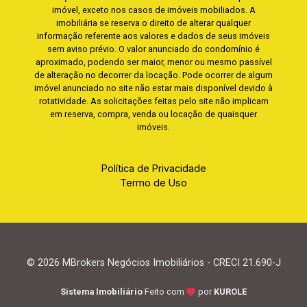
imóvel, exceto nos casos de imóveis mobiliados. A
imobiliária se reserva o direito de alterar qualquer
informação referente aos valores e dados de seus imóveis
sem aviso prévio. O valor anunciado do condomínio é
aproximado, podendo ser maior, menor ou mesmo passível
de alteração no decorrer da locação. Pode ocorrer de algum
imóvel anunciado no site não estar mais disponível devido à
rotatividade. As solicitações feitas pelo site não implicam
em reserva, compra, venda ou locação de quaisquer
imóveis.
Política de Privacidade
Termo de Uso
© 2026 MBrokers Negócios Imobiliários - CRECI 21.690-J
Sistema Imobiliário
Feito com
por
KUROLE