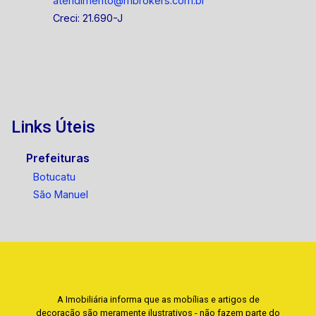
atendimento@mbrokers.com.br
Creci: 21.690-J
Links Úteis
Prefeituras
Botucatu
São Manuel
A Imobiliária informa que as mobílias e artigos de
decoração são meramente ilustrativos - não fazem parte do