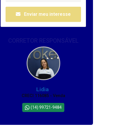
Enviar meu interesse
CORRETOR RESPONSÁVEL
Lidia
CRECI 116085 - Venda
(14) 99721-9484