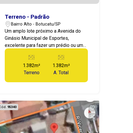
Terreno - Padrão
Bairro Alto - Botucatu/SP
Um amplo lote próximo a Avenida do
Ginásio Municipal de Esportes,
excelente para fazer um prédio ou um
conjunto de Kitnets. Uma metragem e
topografia que favorece bastante a
1.382m²
1.382m²
construção. Agende já sua visita e
Terreno
A. Total
conheça essa oportunidade.
Cód.
95340