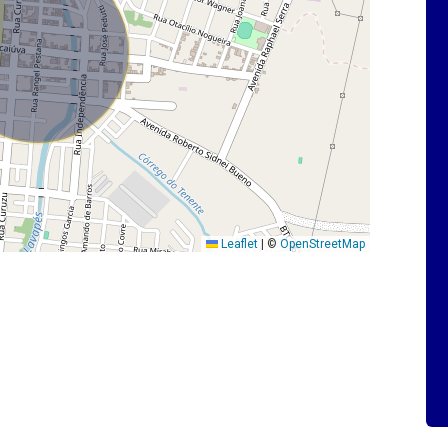
Leaflet
|
©
OpenStreetMap