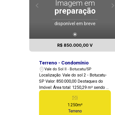
Imagem em
preparação
disponível em breve
R$ 850.000,00 V
Terreno - Condomínio
Vale do Sol II - Botucatu/SP
Localização: Vale do sol 2 - Botucatu-
SP Valor: 850.000,00 Destaques do
Imóvel: Área total: 1250,29 m² sendo 23
de frente!! Apresentamos este
Excelente terreno localizado em
1.250m²
Botucatu, no Condomínio Vale do sol 2!
Terreno
Condomínio nobre, todo arborizado! Um