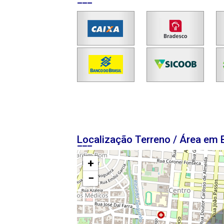
Localização Terreno / Área em 
+
−