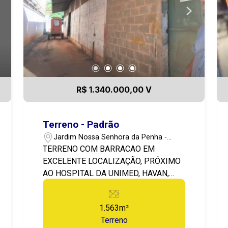
bem localizado no bairro, Bem na
rodovia! Perfeito para receber um belo
Centro comercial com muito potencial
econômico para atender a região, com
varios bairros no entorno e bem no
caminho de acesso para a Demetria!
Também está próximo a serviços como
R$ 1.340.000,00 V
posto de gasolina, supermercado,
farmácia, etc! Com excelente
deslocamento para o centro da cidade!
Terreno - Padrão
Entre em contato agora mesmo, vamos
Jardim Nossa Senhora da Penha -
visitar essa oportunidade! 14-99721-
Botucatu/SP
TERRENO COM BARRACAO EM
9484
EXCELENTE LOCALIZAÇÃO, PRÓXIMO
AO HOSPITAL DA UNIMED, HAVAN,
SUPERMERCADO CONFIANÇA,
POSTOS DE COMBUSTÍVEIS, CENTRO
1.563m²
COMERCIAL E RODOVIA MARECHAL
Terreno
RONDON