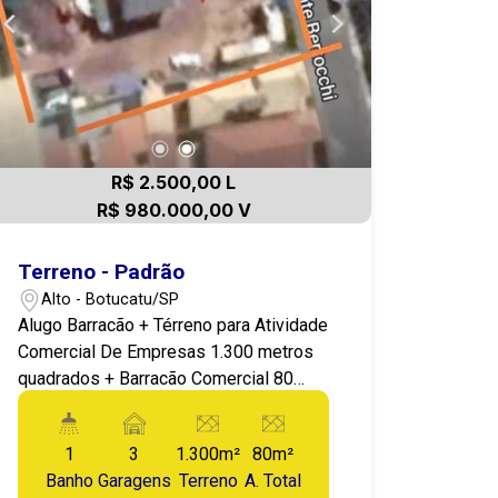
R$ 2.500,00 L
R$ 980.000,00 V
Terreno - Padrão
Alto - Botucatu/SP
Alugo Barracão + Térreno para Atividade
Comercial De Empresas 1.300 metros
quadrados + Barracão Comercial 80
metros quadrados. Terreno plano, todo
murado, portão 6 metros preparado
1
3
1.300m²
80m²
para entrar carreta, fiação alta, água e
Banho
Garagens
Terreno
A. Total
energia trifásico, ideal para mecânica,