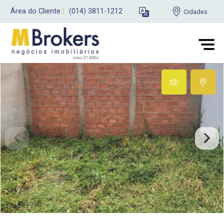
Área do Cliente
|
(014) 3811-1212
Cidades