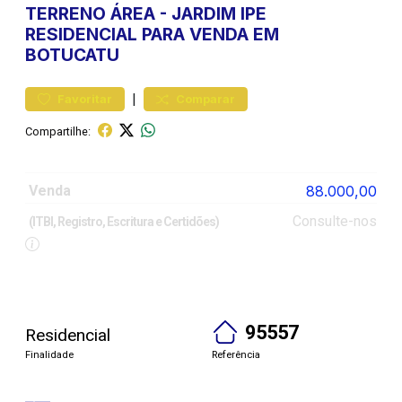
TERRENO
ÁREA
-
JARDIM IPE
RESIDENCIAL PARA VENDA EM
BOTUCATU
|
Favoritar
Comparar
Compartilhe:
Venda
88.000,00
Consulte-nos
(ITBI, Registro, Escritura e Certidões)
95557
Residencial
Finalidade
Referência