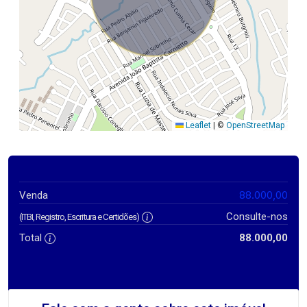
Leaflet
|
©
OpenStreetMap
88.000,00
Venda
Consulte-nos
(ITBI, Registro, Escritura e Certidões)
Total
88.000,00