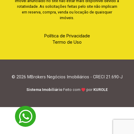
imóvel anunciado no site não estar mais disponível devido à
rotatividade. As solicitações feitas pelo site não implicam
em reserva, compra, venda ou locação de quaisquer
imóveis.
Política de Privacidade
Termo de Uso
© 2026 MBrokers Negócios Imobiliários - CRECI 21.690-J
Sistema Imobiliário
Feito com
por
KUROLE