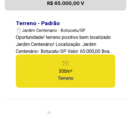
R$ 65.000,00 V
Terreno - Padrão
Jardim Centenario - Botucatu/SP
Oportunidade! terreno positivo bem localizado
Jardim Centenário! Localização: Jardim
Centenário- Botucatu-SP Valor: 65.000,00 Boa
topografia! Area total: 300m2 O Terreno é
perfeito para construir sua residência ou seu
300m²
negócio! Está localizado em bairro tranquilo em
Terreno
crescimento e Ascenção, com ótimo
deslocamento para a área central e rodovias!
Excelente para fazer barracão, área de lazer, ou
mesmo uma residência em lugar tranquilo.
1499721-9484 Entre em contato agora mesmo
e agende sua visita!