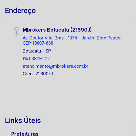
Entre em contato agora mesmo e agende sua
Endereço
visita! 14 99721-9484
Mbrokers Botucatu (21690J)
Av. Doutor Vital Brasil, 1374 - Jardim Bom Pastor,
CEP:
18607-660
Botucatu - SP
(14) 3811-1212
atendimento@mbrokers.com.br
Creci: 21.690-J
Links Úteis
Prefeituras