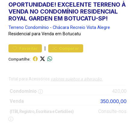
OPORTUNIDADE! EXCELENTE TERRENO À
VENDA NO CONDOMÍNIO RESIDENCIAL
ROYAL GARDEN EM BOTUCATU-SP!
Terreno
Condomínio
-
Chácara Recreio Vista Alegre
Residencial para Venda em Botucatu
|
Favoritar
Comparar
Compartilhe:
Total para Acessórios
valores sujeitos a alteração.
Condomínio
420,00
Venda
350.000,00
Consulte-nos
(ITBI, Registro, Escritura e Certidões)