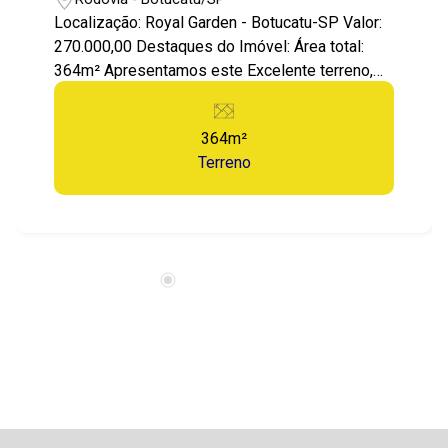
Localização: Royal Garden - Botucatu-SP Valor:
270.000,00 Destaques do Imóvel: Área total:
364m² Apresentamos este Excelente terreno,
esquina, localizado em Botucatu, no Condomínio
Residencial Royal Garden! Uma região tranquila,
364m²
Lugar perfeito para quem busca conforto e
Terreno
qualidade de vida! O terreno tem boa topografia,
positivo, localização privilegiada! Um
loteamento com toda a infraestrutura para a sua
família, espaço completo que proporciona
segurança e lazer para toda a família. Com
excelente localização, o Condomínio conta com
portaria 24h! Além de piscina adulta e infantil,
cobertas e descobertas, piscina para biribol,
churrasqueiras, quadra de tenis, academia, salão
de festas, espaço gourmet, sala de jogos,
brinquedoteca, além de espaços gourmet e
churrasqueiras privativas para total conforto!