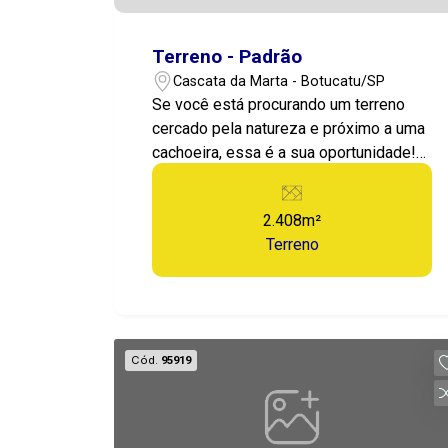
Terreno - Padrão
Cascata da Marta - Botucatu/SP
Se você está procurando um terreno
cercado pela natureza e próximo a uma
cachoeira, essa é a sua oportunidade!
Este terreno está localizado em uma
região de beleza natural incomparável,
2.408m²
com vista para a mata e apenas alguns
Terreno
minutos de caminhada da cachoeira.
Cód.
95919