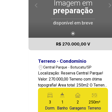
Imagem em
preparação
disponível em breve
R$ 270.000,00 V
Terreno - Condomínio
Central Parque - Botucatu/SP
Localização: Reserva Central Parque!
Valor: 270.000,00 Terreno com ótima
topografia! Area total: 250m2 O Terreno
é perfeito para construir sua residência,
bem localizado no condomínio!
3
1
2
250m²
Reserva Central Parque, Condominio
Dorm.
Banho
Garagens
Terreno
Fechado, portaria, com localização