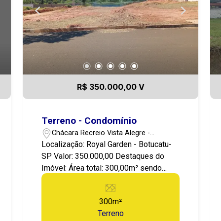
R$ 350.000,00 V
Terreno - Condomínio
Chácara Recreio Vista Alegre -
Botucatu/SP
Localização: Royal Garden - Botucatu-
SP Valor: 350.000,00 Destaques do
Imóvel: Área total: 300,00m² sendo
12x25 Apresentamos este Excelente
terreno localizado em Botucatu, no
300m²
Condomínio Residencial Royal Garden!
Terreno
Uma região tranquila, Lugar perfeito