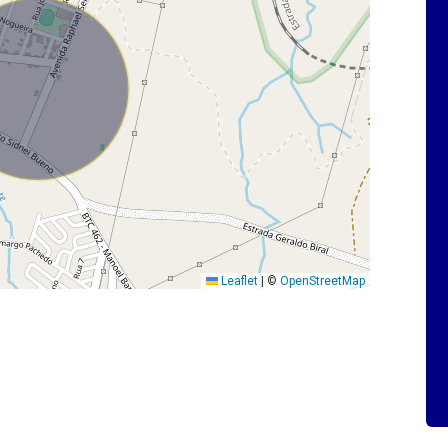
Leaflet
|
©
OpenStreetMap