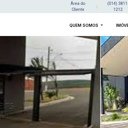
Área do
(014) 3811
|
Cliente
1212
QUEM SOMOS
IMÓV