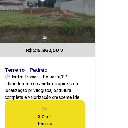
campo de tênis e a quadra
poliesportiva, divirta-se no salão de
jogos e de festa e muito mais. Também
oferece espaço infantil como
brinquedoteca e playground.
Estrategicamente localizado próximo a
UNESP e com acesso por vias
R$ 215.862,00 V
expressas e rápidas e, além disso, sua
proximidade com áreas verdes
preservadas oferece um ambiente
Terreno - Padrão
saudável e revitalizante. Não perca
Jardim Tropical - Botucatu/SP
essa oportunidade Agende uma visita
Ótimo terreno no Jardim Tropical com
hoje mesmo e comece a planejar seu
localização privilegiada, estrutura
futuro no nesse paraíso residencial.
completa e valorização crescente.Ideal
para construir ou investir.
302m²
Terreno