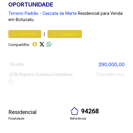
OPORTUNIDADE
Terreno
Padrão
-
Cascata da Marta
Residencial para Venda
em Botucatu
|
Favoritar
Comparar
Compartilhe:
Venda
290.000,00
Consulte-nos
(ITBI, Registro, Escritura e Certidões)
94268
Residencial
Finalidade
Referência