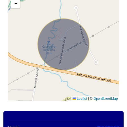
−
Leaflet
|
©
OpenStreetMap