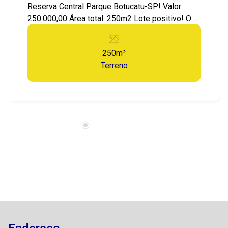
Reserva Central Parque Botucatu-SP! Valor:
250.000,00 Área total: 250m2 Lote positivo! O
Terreno é perfeito para construir sua residência,
bem localizado no condomínio! Reserva Central
250m²
Parque, Condomínio Fechado, portaria 24 horas,
Terreno
com localização privilegiada, próximo a serviços
como supermercados, farmácia, etc... Com ótimo
deslocamento para rodovia e região central, no
eixo de crescimento e valorização de Botucatu!
1499721-9484 Entre em contato agora mesmo
e agende sua visita!