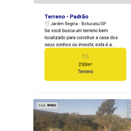
Terreno - Padrão
Jardim Regina - Botucatu/SP
Se você busca um terreno bem
localizado para construir a casa dos
seus sonhos ou investir, esta é a
oportunidade perfeita! Diferenciais: -
Localização privilegiada ? Próximo a
250m²
comércios, escolas, supermercados e
Terreno
transporte público; - Região valorizada
? Ideal para moradia ou investimento; -
Bairro tranquilo e seguro ? Qualidade de
vida garantida; - Fácil acesso ? A
poucos minutos do centro da cidade e
Cód.
89450
das principais vias. Não perca essa
oportunidade! Entre em contato para
mais informações ou agendar uma
visita.