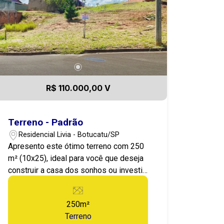
R$ 110.000,00 V
Terreno - Padrão
Residencial Livia - Botucatu/SP
Apresento este ótimo terreno com 250
m² (10x25), ideal para você que deseja
construir a casa dos sonhos ou investir
em um projeto imobiliário com
excelente potencial de valorização.
250m²
Localizado em uma área tranquila e em
Terreno
constante desenvolvimento, o lote