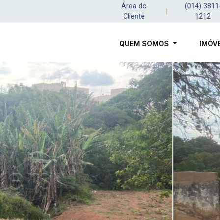
Área do
(014) 3811
|
Cliente
1212
QUEM SOMOS
IMÓV