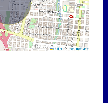
Leaflet
|
©
OpenStreetMap