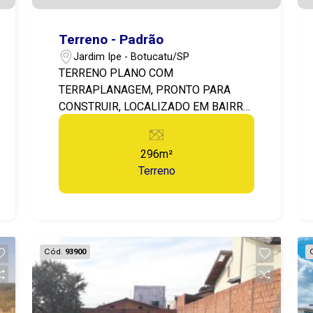
Terreno - Padrão
Jardim Ipe - Botucatu/SP
TERRENO PLANO COM
TERRAPLANAGEM, PRONTO PARA
CONSTRUIR, LOCALIZADO EM BAIRRO
TRANQUILO E COM ALTO ÍNDICE DE
VALORIZAÇÃO IMOBILIÁRIA.
296m²
Terreno
Cód.
93900