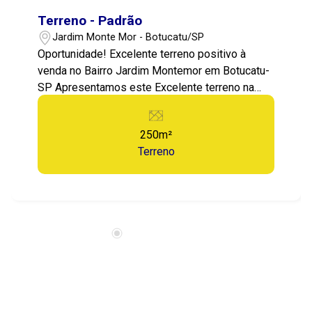
Terreno - Padrão
Jardim Monte Mor - Botucatu/SP
Oportunidade! Excelente terreno positivo à
venda no Bairro Jardim Montemor em Botucatu-
SP Apresentamos este Excelente terreno na
cidade de Botucatu! O terreno tem boa
topografia, positivo, com 250m2! ? Localização:
250m²
Jardim Montemor- Botucatu-SP ? Valor:
Terreno
60.000,00 Área total: 250m² sendo 10x25
Terreno positivo! Entre em contato agora
mesmo, vamos visitar essa oportunidade! 14-
99721-9484