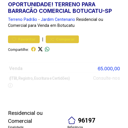
OPORTUNIDADE! TERRENO PARA
BARRACÃO COMERCIAL BOTUCATU-SP
Terreno
Padrão
-
Jardim Centenario
Residencial ou
Comercial para Venda em Botucatu
|
Favoritar
Comparar
Compartilhe:
Venda
65.000,00
Consulte-nos
(ITBI, Registro, Escritura e Certidões)
Residencial ou
96197
Comercial
Finalidade
Referência