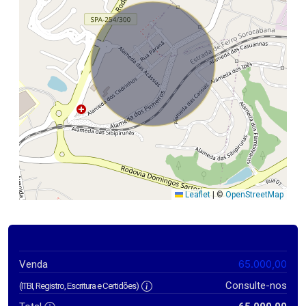
Leaflet
|
©
OpenStreetMap
65.000,00
Venda
Consulte-nos
(ITBI, Registro, Escritura e Certidões)