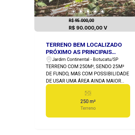
R$ 95.000,00
R$ 90.000,00 V
TERRENO BEM LOCALIZADO
PRÓXIMO AS PRINCIPAIS
AVENIDAS DO JARDIM YPÊ E
Jardim Continental - Botucatu/SP
ITAMARATY
TERRENO COM 250M², SENDO 25M²
DE FUNDO, MAS COM POSSIBILIDADE
DE USAR UMA ÁREA AINDA MAIOR
PARA CULTIVO DE PLANTAS, ONDE JÁ
EXISTEM VÁRIAS ÁRVORES
250 m²
FRUTÍFERAS.
Terreno