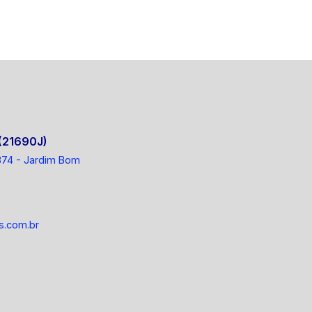
(21690J)
 1374 - Jardim Bom
s.com.br