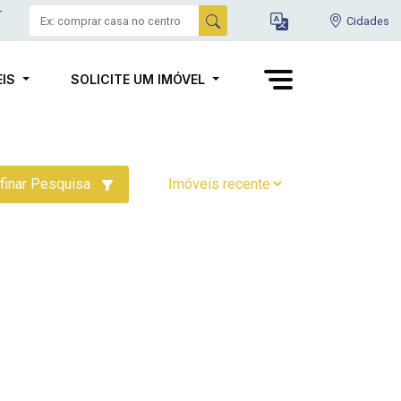
-
Cidades
EIS
SOLICITE UM IMÓVEL
finar Pesquisa