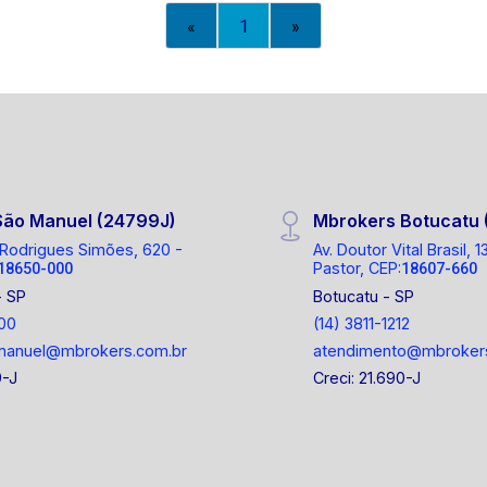
«
1
»
São Manuel (24799J)
Mbrokers Botucatu 
Rodrigues Simões, 620 -
Av. Doutor Vital Brasil,
Pastor, CEP:
18650-000
18607-660
- SP
Botucatu - SP
00
(14) 3811-1212
manuel@mbrokers.com.br
atendimento@mbroker
9-J
Creci: 21.690-J