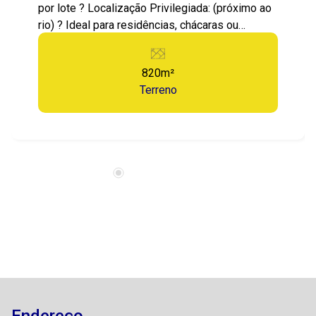
por lote ? Localização Privilegiada: (próximo ao
rio) ? Ideal para residências, chácaras ou
investimentos ? Fácil acesso a vias principais ?
Entre em contato agora mesmo e saiba como a
820m²
nossa equipe pode atender as suas
Terreno
necessidades no mercado imobiliário. ?
Facilitamos o processo para você!
Endereço