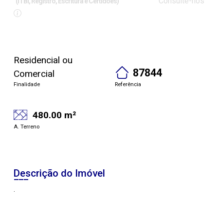
Consulte-nos
(ITBI, Registro, Escritura e Certidões)
Residencial ou
87844
Comercial
Finalidade
Referência
480.00 m²
A. Terreno
Descrição do Imóvel
.