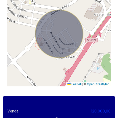
Leaflet
|
©
OpenStreetMap
120.000,00
Venda