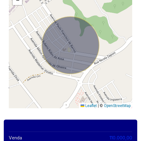
−
Leaflet
|
©
OpenStreetMap
110.000,00
Venda