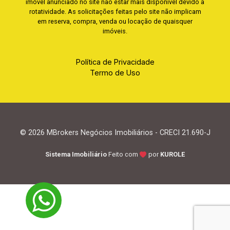
imóvel anunciado no site não estar mais disponível devido à
rotatividade. As solicitações feitas pelo site não implicam
em reserva, compra, venda ou locação de quaisquer
imóveis.
Política de Privacidade
Termo de Uso
© 2026 MBrokers Negócios Imobiliários - CRECI 21.690-J
Sistema Imobiliário
Feito com
por
KUROLE