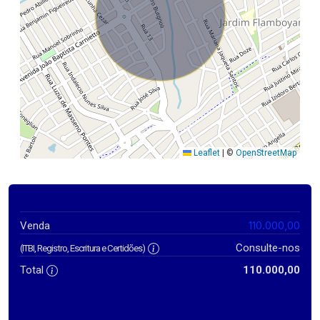
Leaflet
|
©
OpenStreetMap
110.000,00
Venda
Consulte-nos
(ITBI, Registro, Escritura e Certidões)
Total
110.000,00