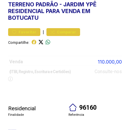
TERRENO
PADRÃO
-
JARDIM YPÊ
RESIDENCIAL PARA VENDA EM
BOTUCATU
|
Favoritar
Comparar
Compartilhe:
Venda
110.000,00
Consulte-nos
(ITBI, Registro, Escritura e Certidões)
96160
Residencial
Finalidade
Referência