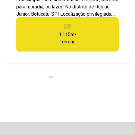
para moradia, ou lazer! No distrito de Rubião
Junior, Botucatu-SP! Localização privilegiada, a
apenas 15 minutos do centro da cidade, próximo
à UNESP e à Faculdade de Medicina de
1.115m²
Botucatu-SP. Um lugar incrível, com uma vista
Terreno
deslumbrante, rodeado pela natureza, e toda a
comodidade urbana com asfalto na porta.