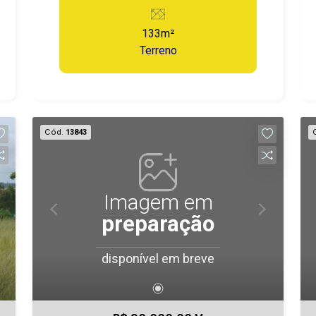
casa para você morar ou para revender,
também uma opção de investimento.
133m²
Terreno
Cód.
13843
Imagem em
preparação
disponível em breve