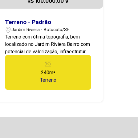
R$ 100.000,00 V
Terreno - Padrão
Jardim Riviera - Botucatu/SP
Terreno com ótima topografia, bem
localizado no Jardim Riviera Bairro com
potencial de valorização, infraestrutura
em avanço, agende já sua visita e faça
sua melhor proposta e tenha uma
240m²
valorização em seu patrimônio.
Terreno