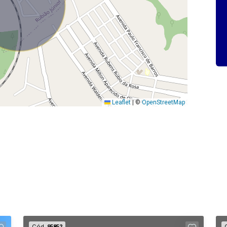
Leaflet
|
©
OpenStreetMap
Cód.
95852