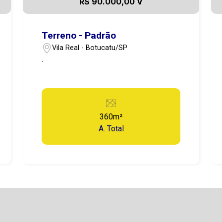
R$ 90.000,00 V
Terreno - Padrão
Vila Real - Botucatu/SP
.
360m²
A. Total