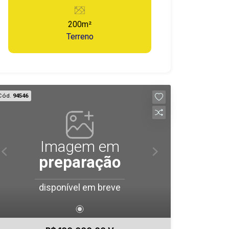
Documentação em ordem. Agende uma
visita agora mesmo e saiba como a
200m²
nossa equipe pode atender suas
Terreno
necessidades no mercado imobiliário.
Cód.
94546
Imagem em
preparação
disponível em breve