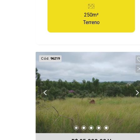
Empresa, fica no Plaza Martin, próximo
da Avenida principal do Plaza Martin, a
250m²
pouco metros da Avenida Dante
Terreno
Delmanto. Lote com potencial de
valorização, Bairro em pleno
desenvolvimento. Agende já sua visita.
Cód.
96219