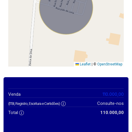
Leaflet
|
©
OpenStreetMap
110.000,00
Venda
Consulte-nos
(ITBI, Registro, Escritura e Certidões)
Total
110.000,00