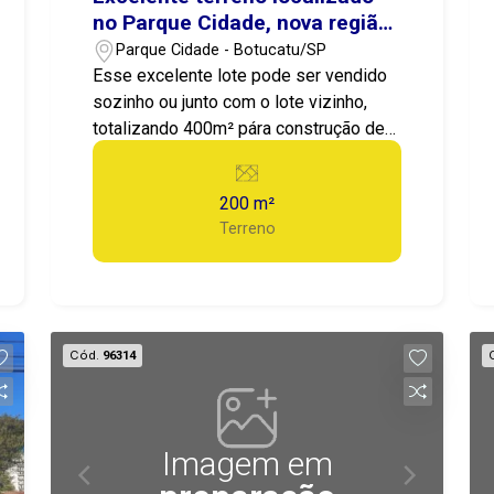
no Parque Cidade, nova região
de valorização e
Parque Cidade - Botucatu/SP
desenvolvimento da cidade,
Esse excelente lote pode ser vendido
atrás do shopping de Botucatu.
sozinho ou junto com o lote vizinho,
totalizando 400m² pára construção de
uma bela casa com área gourmet e
quintal.
200 m²
Terreno
Cód.
96314
Imagem em