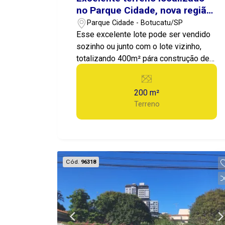
no Parque Cidade, nova região
de valorização e
Parque Cidade - Botucatu/SP
desenvolvimento da cidade,
Esse excelente lote pode ser vendido
atrás do shopping de Botucatu.
sozinho ou junto com o lote vizinho,
totalizando 400m² pára construção de
uma bela casa com área gourmet e
quintal.
200 m²
Terreno
Cód.
96318