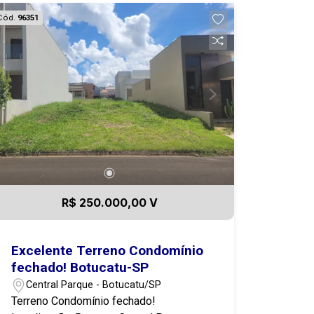
crescimento e Ascenção, próximo ao
Cód.
96351
Shooping Botucatu e o Forum! A
poucos minutos Da Unimed,
Supermercados, Loja de departamento,
e com excelente deslocamento para a
região central e rodovias. Entre em
contato agora mesmo e agende sua
visita! 14 99721-9484
R$ 250.000,00 V
Excelente Terreno Condomínio
fechado! Botucatu-SP
Central Parque - Botucatu/SP
Terreno Condomínio fechado!