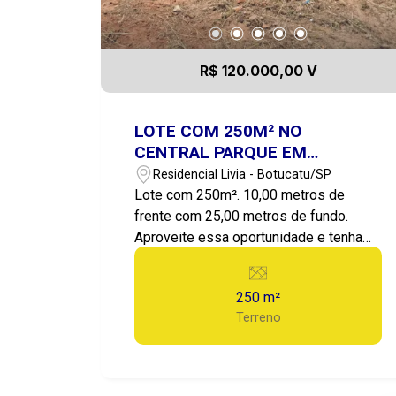
R$ 120.000,00 V
LOTE COM 250M² NO
CENTRAL PARQUE EM
BOTUCATU-SP
Residencial Livia - Botucatu/SP
Lote com 250m². 10,00 metros de
frente com 25,00 metros de fundo.
Aproveite essa oportunidade e tenha
um lote excelente em um Bairro que só
cresce e valoriza. Agende já sua visita.
250 m²
Terreno