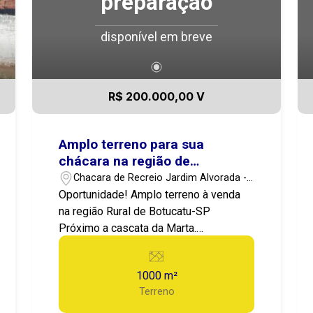
preparação
disponível em breve
R$ 200.000,00 V
Amplo terreno para sua
chácara na região de
Botucatu-SP
Chacara de Recreio Jardim Alvorada -
Botucatu/SP
Oportunidade! Amplo terreno à venda
na região Rural de Botucatu-SP
Próximo a cascata da Marta.
Localização: Chácara de Recreio Jardim
Alvorada - Botucatu-SP Valor:
1000 m²
300.000,00 Destaques do Imóvel: Área
Terreno
total: 1000m² Apresentamos este
Excelente terreno localizado em