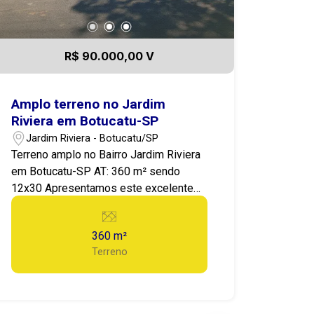
R$ 90.000,00 V
Amplo terreno no Jardim
Riviera em Botucatu-SP
Jardim Riviera - Botucatu/SP
Terreno amplo no Bairro Jardim Riviera
em Botucatu-SP AT: 360 m² sendo
12x30 Apresentamos este excelente
lote, bem localizado no Bairro, Boa
topografia, frente ampla o que
360 m²
possibilita fazer um belo projeto
Terreno
residencial ou seu negócio!
Diferenciais como: topografia
localização frente ampla Localização
excelente! Bairro tranquilo, em