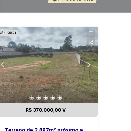
Cód.
96321
R$ 370.000,00 V
Terreno de 2.897m² próximo a