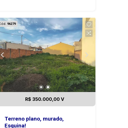
localizado em Botucatu, no bairro
Chácara de Recreio Jardim Alvorada !
Uma região Rural, tranquila, perfeita
Cód.
96279
para quem busca conforto e qualidade
de vida! O terreno tem boa topografia,
ideal para vc fazer sua chácara para
lazer ou moradia! A poucos minutos da
regiao central de Botucatu-SP. Entre em
contato agora mesmo e agende sua
visita! 14 99721-9484
R$ 350.000,00 V
Terreno plano, murado,
Esquina!