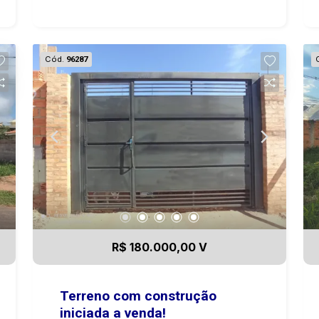
Botucatu, no bairro Chácara de Recreio
Jardim Alvorada ! Uma região Rural,
tranquila, perfeita para quem busca
Cód.
96287
conforto e qualidade de vida! O terreno
tem boa topografia, ideal para vc fazer
sua chácara para lazer ou moradia! A
poucos minutos da regiao central de
Botucatu-SP. Entre em contato agora
mesmo e agende sua visita! 14 99721-
9484
R$ 180.000,00 V
Terreno com construção
iniciada a venda!