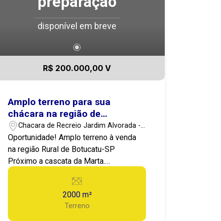
preparação
implantação de chalés AIRBNB
aprovado no Conselho de Meio
disponível em breve
Ambiente. Aceita financiamento,
parcelamento e carro como parte do
pagamento Para saber mais e agendar
uma visita, entre em contato com
R$ 200.000,00 V
Isabele (14)981250336
Amplo terreno para sua
chácara na região de
Botucatu-SP
Chacara de Recreio Jardim Alvorada -
Botucatu/SP
Oportunidade! Amplo terreno à venda
na região Rural de Botucatu-SP
Próximo a cascata da Marta.
Localização: Chácara de Recreio Jardim
Alvorada - Botucatu-SP Valor:
2000 m²
300.000,00 Destaques do Imóvel: Área
Terreno
total: 2000m² sendo 16 de frente
Apresentamos este Excelente terreno