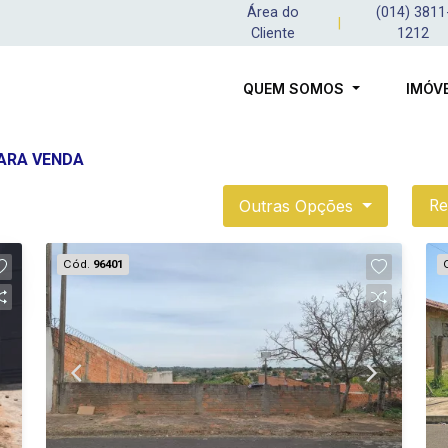
Área do
(014) 3811
|
Cliente
1212
QUEM SOMOS
IMÓV
PARA VENDA
Outras Opções
Re
Cód.
96401