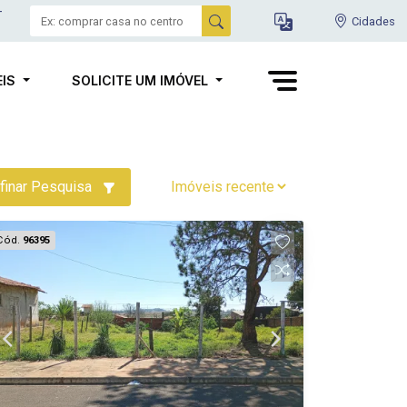
-
Cidades
EIS
SOLICITE UM IMÓVEL
finar Pesquisa
Cód.
96395