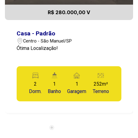
R$ 280.000,00 V
Casa - Padrão
Centro - São Manuel/SP
Ótima Localização!
2
1
1
252m²
Dorm.
Banho
Garagem
Terreno