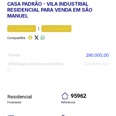
CASA
PADRÃO
-
VILA INDUSTRIAL
RESIDENCIAL PARA VENDA EM SÃO
MANUEL
|
Favoritar
Comparar
Compartilhe:
Venda
290.000,00
Consulte-nos
(ITBI, Registro, Escritura e Certidões)
95962
Residencial
Finalidade
Referência