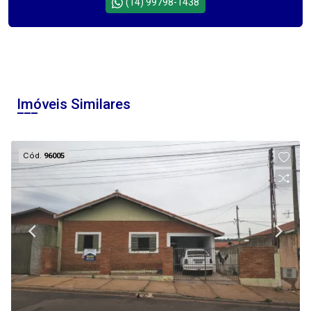
(14) 99798-1438
Imóveis Similares
Cód.
96005