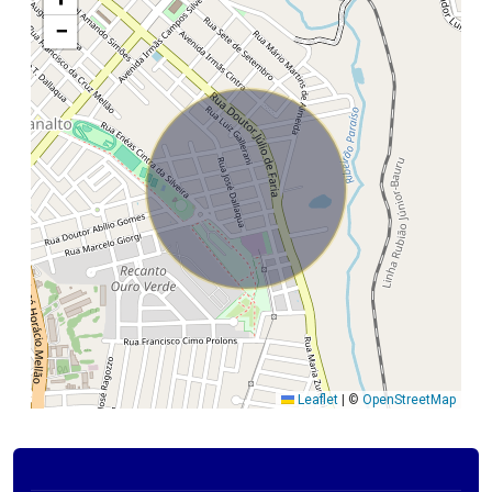
−
Leaflet
|
©
OpenStreetMap