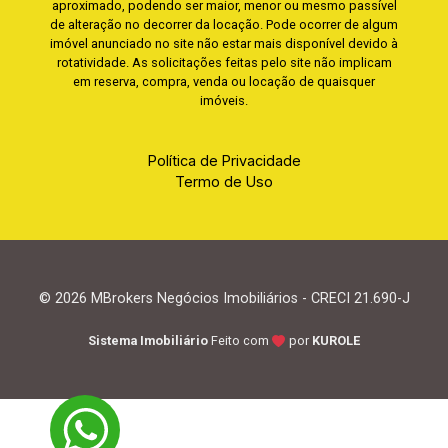
aproximado, podendo ser maior, menor ou mesmo passível
de alteração no decorrer da locação. Pode ocorrer de algum
imóvel anunciado no site não estar mais disponível devido à
rotatividade. As solicitações feitas pelo site não implicam
em reserva, compra, venda ou locação de quaisquer
imóveis.
Política de Privacidade
Termo de Uso
© 2026 MBrokers Negócios Imobiliários - CRECI 21.690-J
Sistema Imobiliário
Feito com
por
KUROLE