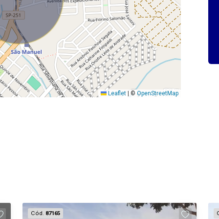
Leaflet
|
©
OpenStreetMap
Cód.
87165