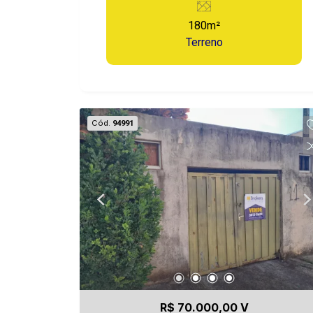
qualidade de vida e pelo crescimento
180m²
do mercado imobiliário.
Terreno
Cód.
94991
R$ 70.000,00 V