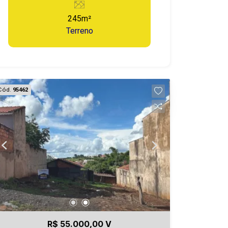
245m²
Terreno
Cód.
95462
R$ 55.000,00 V