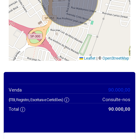
Leaflet
|
©
OpenStreetMap
90.000,00
Venda
Consulte-nos
(ITBI, Registro, Escritura e Certidões)
Total
90.000,00