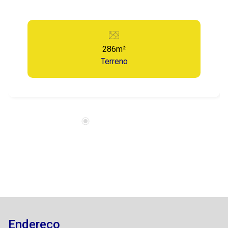
286m²
Terreno
Endereço