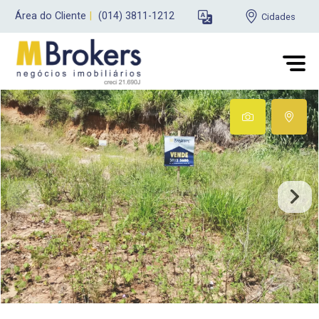
Área do Cliente
|
(014) 3811-1212
Cidades