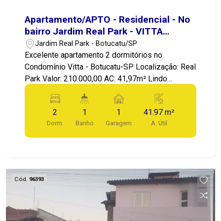
Apartamento/APTO - Residencial - No
bairro Jardim Real Park - VITTA
JARDIM ITAMARATI Botucatu - SP
Jardim Real Park - Botucatu/SP
Excelente apartamento 2 dormitórios no
Condomínio Vitta - Botucatu-SP Localização: Real
Park Valor: 210.000,00 AC: 41,97m² Lindo
Apartamento com ótima distribuição dos
cômodos, bom acabamento! 2 dormitórios,
2
1
1
41.97 m²
banheiro social, sala integrada, cozinha planejada,
Dorm.
Banho
Garagem
A. Útil
bem localizado no condomínio e em ótimo andar!
Destaques do Imóvel: Armários planejados
cozinha e banheiro Ótimo andar Bom Acabamento
Portaria 24horas! Condomíno com infraestrutura
completa de lazer Infraestrutura e Localização:
Cód.
96393
Condomínio com excelentes espaços comum,
Área de lazer com piscina, quadra poli esportiva,
academia, espaço gourmet com churrasqueira,
Localizado no Bairro Real Park, próximo a escola,