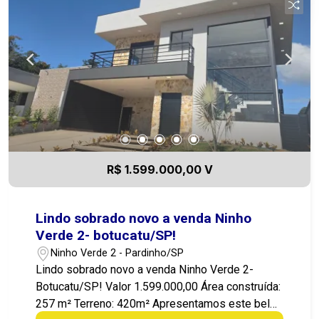
potencial para fonte de renda ou seu negócio.
Localização excelente, Bairro de chácaras, com
bom deslocamento para a cidade, ampla área
Arborizada e de Preservação! Excelente para
lazer ou moradia muita qualidade de vida. Entre
em contato agora mesmo e agende sua visita! 14
99721-9484
R$ 1.599.000,00 V
Lindo sobrado novo a venda Ninho
Verde 2- botucatu/SP!
Ninho Verde 2 - Pardinho/SP
Lindo sobrado novo a venda Ninho Verde 2-
Botucatu/SP! Valor 1.599.000,00 Área construída:
257 m² Terreno: 420m² Apresentamos este belo