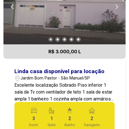
centro de saúde, avenida, e com bom
deslocamento para a região central e rodovias!
14 99721-9484 Entre em contato agora mesmo e
agende sua visita!
R$ 3.000,00 L
Linda casa disponível para locação
Jardim Bom Pastor - São Manuel/SP
Excelente localização Sobrado Piso inferior 1
sala de Tv com ventilador de teto 1 sala de estar
ampla 1 banheiro 1 cozinha ampla com armários
planejados 1 lavanderia com cuba dupla e armário
gabinete No fundo quintal amplo com área verde
3
1
2
2
Piso Superior 1 quarto principal conjugado com
Dorm.
Suite
Banho
Garagens
escritório banheiro e closet e armários