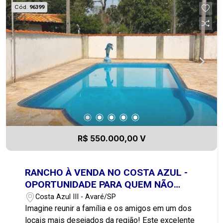
Cód.
96399
R$ 550.000,00 V
RANCHO À VENDA NO COSTA AZUL -
OPORTUNIDADE PARA QUEM NÃO
QUER PERDER TEMPO!
Costa Azul III - Avaré/SP
Imagine reunir a família e os amigos em um dos
locais mais desejados da região! Este excelente