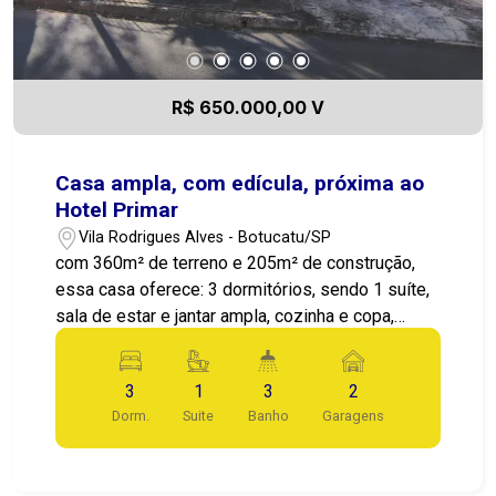
R$ 650.000,00 V
Casa ampla, com edícula, próxima ao
Hotel Primar
Vila Rodrigues Alves - Botucatu/SP
com 360m² de terreno e 205m² de construção,
essa casa oferece: 3 dormitórios, sendo 1 suíte,
sala de estar e jantar ampla, cozinha e copa,
varanda externa, área de serviço coberta, edícula
garagem para 2 carros Para agendar visita e
3
1
3
2
saber mais sobre essa residência, entre em
Dorm.
Suite
Banho
Garagens
contato com Isabele (14)98250336