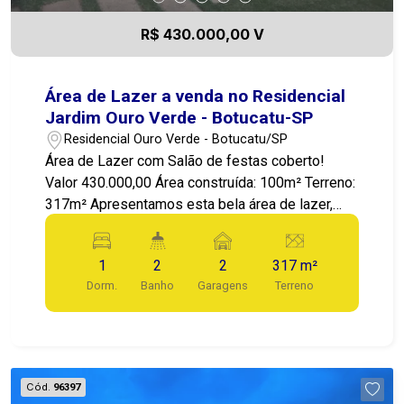
R$ 430.000,00 V
Área de Lazer a venda no Residencial
Jardim Ouro Verde - Botucatu-SP
Residencial Ouro Verde - Botucatu/SP
Área de Lazer com Salão de festas coberto!
Valor 430.000,00 Área construída: 100m² Terreno:
317m² Apresentamos esta bela área de lazer,
Com Salão de festas, espaço de churrasqueira, 2
banheiros, piscina, e quarto de serviços! Imóvel
1
2
2
317 m²
com potencial para seu negócio e renda extra!
Dorm.
Banho
Garagens
Terreno
Também como possibilidade de melhorias para
ser sua moradia! Localizada no Residencial
Jardim Ouro Verde em Botucatu-SP! Bairro
tranquilo, imóvel localizado em rua calma e
segura. A poucos minutos de serviços, praça,
Cód.
96397
pista de caminhada, etc. Destaques do Imóvel: