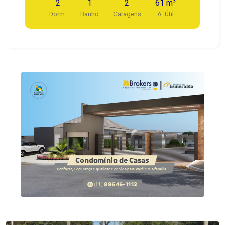
2
1
2
61 m²
SALÃO DE FESTAS. PLAYGROUND. PORTÃO
Dorm.
Banho
Garagens
A. Útil
AUTOMÁTICO E INTERFONE.