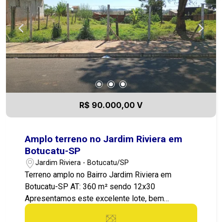
que permite preservar a natureza da região, com
clubes, trilhas ecológicas, lagos e uma ecopista
para caminhadas e exercícios, academia ao ar e
vários outros serviços, localizado na Estância
Turística de Paranapanema, São Paulo, situado
estrategicamente no km 266 da Rodovia Raposo
Tavares. O seu grande diferencial é estar
posicionado às margens da Represa Jurumirim, a
maior e mais limpa do estado de São Paulo!
R$ 90.000,00 V
Entre em contato agora mesmo e agende sua
visita! 14 99721-9484
Amplo terreno no Jardim Riviera em
Botucatu-SP
Jardim Riviera - Botucatu/SP
Terreno amplo no Bairro Jardim Riviera em
Botucatu-SP AT: 360 m² sendo 12x30
Apresentamos este excelente lote, bem
localizado no Bairro, Boa topografia, frente ampla