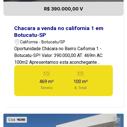
R$ 390.000,00 V
Chacara a venda no california 1 em
Botucatu-SP
California - Botucatu/SP
Oportunidade Chácara no Bairro Caifornia 1 -
Botucatu-SP! Valor: 390.000,00 AT: 469m AC:
100m2 Apresentamos esta aconchegante
chácara localizada em bairro residencial de
chárcaras California 1 em Botucatu, Uma região
469 m²
100 m²
tranquila, Lugar perfeito para quem busca
Terreno
A. Total
conforto e qualidade de vida! O terreno tem boa
topografia, com um belo e amplo espaço para
pomar/orta, a casa é bem construída com 2
dormitórios, banheiro social, cozinha, sala de
jantar/estar, área de churrasqueira. Possui um
Cód.
96383
ponto comercial na frente do imóvel, com