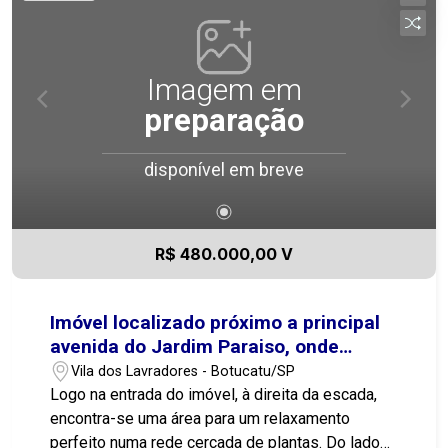
Imagem em
preparação
disponível em breve
R$ 480.000,00 V
Imóvel localizado próximo a principal
avenida do Jardim Paraiso, onde
muitas facilidades para seu dia a dia
Vila dos Lavradores - Botucatu/SP
podem ser encontradas
Logo na entrada do imóvel, à direita da escada,
encontra-se uma área para um relaxamento
perfeito numa rede cercada de plantas. Do lado