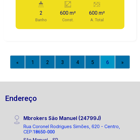
2
600 m²
600 m²
Banho
Const.
A. Total
«
1
2
3
4
5
6
»
Endereço
Mbrokers São Manuel (24799J)
Rua Coronel Rodrigues Simões, 620 - Centro,
CEP:
18650-000
São Manuel - SP