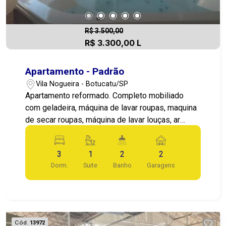
R$ 3.500,00
R$ 3.300,00 L
Apartamento - Padrão
Vila Nogueira - Botucatu/SP
Apartamento reformado. Completo mobiliado
com geladeira, máquina de lavar roupas, maquina
de secar roupas, máquina de lavar louças, ar
condicionado na cozinha . Armários planejados no
apartamento inteiro. Ar condicionado nos
3
1
2
2
dormitórios, varanda gourmet completamente
Dorm.
Suite
Banho
Garagens
reformada com uma jacuzzi e adega de vinhos
climatizada.
Cód.
13972