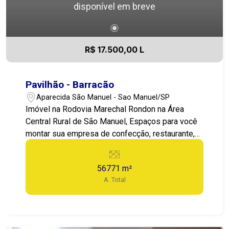
disponível em breve
R$ 17.500,00 L
Pavilhão - Barracão
Aparecida São Manuel - Sao Manuel/SP
Imóvel na Rodovia Marechal Rondon na Área
Central Rural de São Manuel, Espaços para você
montar sua empresa de confecção, restaurante,
lanchonete e outros segmentos...Venham
conhecer essa opção, um centro comercial
56771 m²
próximo de você. -------------------------------------
A. Total
---------------------- Prédio com 230 m² de frente
para a Rodovia Marechal Rondon Km 280, com
estacionamento e entrada, contendo 5 cômodos
e 3 banheiros, sendo 2 externos, área externa. ---