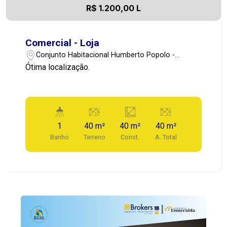
R$ 1.200,00 L
Comercial - Loja
Conjunto Habitacional Humberto Popolo -
Botucatu/SP
Ótima localização.
1
40 m²
40 m²
40 m²
Banho
Terreno
Const.
A. Total