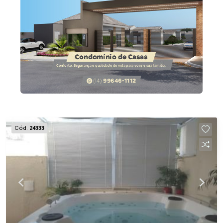
Cód.
24333