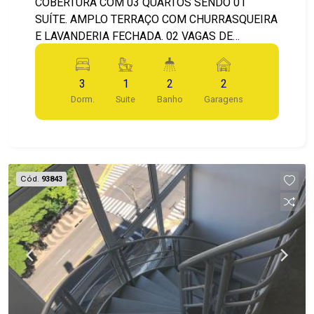
COBERTURA COM 03 QUARTOS SENDO 01
SUÍTE. AMPLO TERRAÇO COM CHURRASQUEIRA
E LAVANDERIA FECHADA. 02 VAGAS DE
GARAGEM COBERTA. AREA DE LAZER
COMPLETA COM PISCINA. QUIOSQUE COM
3
1
2
2
CHURRASQUEIRA. SALÃO DE FESTA,
Dorm.
Suite
Banho
Garagens
PLAYGROUND, PRAÇA DE CONVIVÊNCIA.
LOCALIZADO NA AVENIDA CRUZEIRO DO SUL
EM BAURU.
Cód.
93843