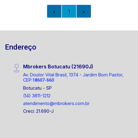
«
1
»
Endereço
Mbrokers Botucatu (21690J)
Av. Doutor Vital Brasil, 1374 - Jardim Bom Pastor,
CEP:
18607-660
Botucatu - SP
(14) 3811-1212
atendimento@mbrokers.com.br
Creci: 21.690-J