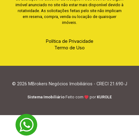
imóvel anunciado no site não estar mais disponível devido à
rotatividade. As solicitações feitas pelo site não implicam
em reserva, compra, venda ou locação de quaisquer
imóveis.
Política de Privacidade
Termo de Uso
© 2026 MBrokers Negócios Imobiliários - CRECI 21.690-J
Sistema Imobiliário
Feito com
por
KUROLE