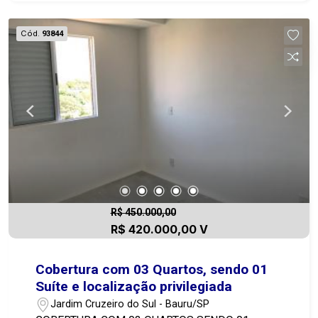
andares, boa construção, portaria remota 24horas,
com salão de festas e piscina! Localização
Cód.
93844
privilegiada, na vila Aviação , próximo a
restaurantes, mercado, posto de gasolina, a
poucos minutos de avenidas, faculdade, com
ótimo deslocamento para rodovia e região
central. Entre em contato agora mesmo e agende
sua visita! 14 99721-948
R$ 450.000,00
R$ 420.000,00 V
Cobertura com 03 Quartos, sendo 01
Suíte e localização privilegiada
Jardim Cruzeiro do Sul - Bauru/SP