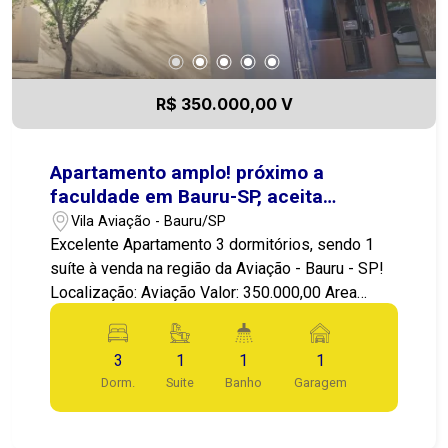
R$ 350.000,00 V
Apartamento amplo! próximo a
faculdade em Bauru-SP, aceita
permuta por terreno ou casa em
Vila Aviação - Bauru/SP
Botucatu-SP.
Excelente Apartamento 3 dormitórios, sendo 1
suíte à venda na região da Aviação - Bauru - SP!
Localização: Aviação Valor: 350.000,00 Area
privativa: 92,77m2 Apresentamos este incrível
Apartamento! Boa posição! 3 Dormitórios com
3
1
1
1
armários, sendo 1 suite com sacada, banheiro
Dorm.
Suite
Banho
Garagem
social, cozinha com gabinetes, ampla sala de
estar/jantar. Infraestrutura e Localização: Cômods
amplos e bem distribuído O condomínio tem 4