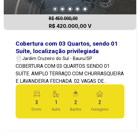
R$ 450.000,00
R$ 420.000,00 V
Cobertura com 03 Quartos, sendo 01
Suíte, localização privilegiada
Jardim Cruzeiro do Sul - Bauru/SP
COBERTURA COM 03 QUARTOS SENDO 01
SUÍTE. AMPLO TERRAÇO COM CHURRASQUEIRA
E LAVANDERIA FECHADA. 02 VAGAS DE
GARAGEM COBERTA. AREA DE LAZER
COMPLETA COM PISCINA. QUIOSQUE COM
3
1
2
2
CHURRASQUEIRA. SALÃO DE FESTA,
Dorm.
Suite
Banho
Garagens
PLAYGROUND, PRAÇA DE CONVIVÊNCIA.
LOCALIZADO NA AVENIDA CRUZEIRO DO SUL
EM BAURU.