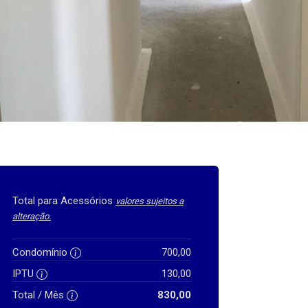
Total para Acessórios
valores sujeitos a
alteração.
Condomínio
700,00
IPTU
130,00
Total / Mês
830,00