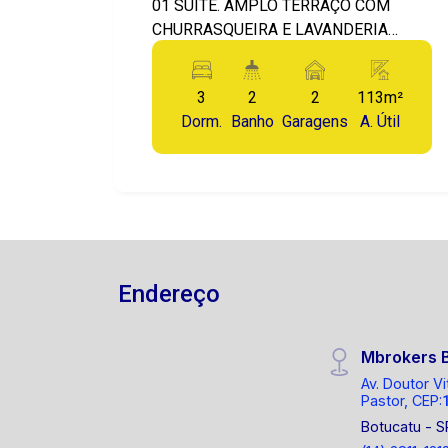
01 SUÍTE. AMPLO TERRAÇO COM
CHURRASQUEIRA E LAVANDERIA
FECHADA. 02 VAGAS DE GARAGEM
COBERTA. AREA DE LAZER COMPLETA
3
2
2
113m²
COM PISCINA. QUIOSQUE COM
Dorm.
Banho
Garagens
A. Útil
CHURRASQUEIRA. SALÃO DE FESTA,
PLAYGROUND, PRAÇA DE
CONVIVÊNCIA. LOCALIZADO NA
AVENIDA CRUZEIRO DO SUL EM
BAURU.
Endereço
Mbrokers 
Av. Doutor Vi
Pastor, CEP:
Botucatu - S