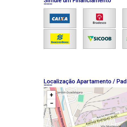
Simule um Financiamento
Localização Apartamento / Pad
+
−