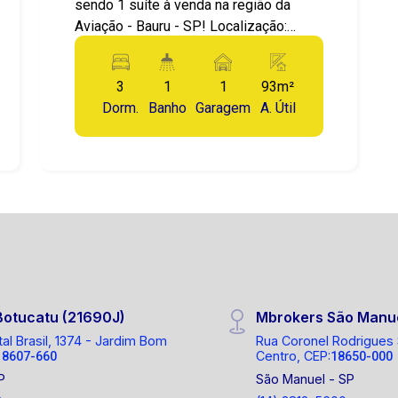
sendo 1 suíte à venda na região da
Aviação - Bauru - SP! Localização:
Aviação Valor: 350.000,00 Area
privativa: 92,77m2 Apresentamos este
3
1
1
93m²
incrível Apartamento! Boa posição! 3
Dorm.
Banho
Garagem
A. Útil
Dormitórios com armários, sendo 1
suite com sacada, banheiro social,
cozinha com gabinetes, ampla sala de
estar/jantar. Infraestrutura e
Localização: Cômods amplos e bem
distribuído O condomínio tem 4
andares, boa construção, portaria
remota 24horas, com salão de festas e
piscina! Localização privilegiada, na vila
Aviação , próximo a restaurantes,
Botucatu (21690J)
Mbrokers São Manu
mercado, posto de gasolina, a poucos
tal Brasil, 1374 - Jardim Bom
Rua Coronel Rodrigues
minutos de avenidas, faculdade, com
Centro, CEP:
18607-660
18650-000
ótimo deslocamento para rodovia e
P
São Manuel - SP
região central. Entre em contato agora