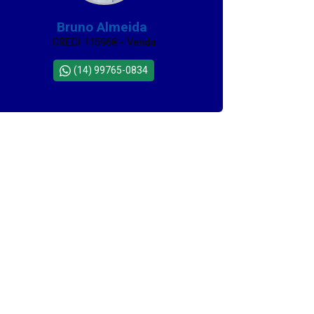
Bruno Almeida
CRECI 115968 - Venda
(14) 99765-0834