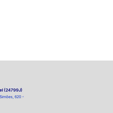
el (24799J)
 Simões, 620 -