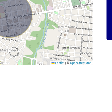
Leaflet
|
©
OpenStreetMap