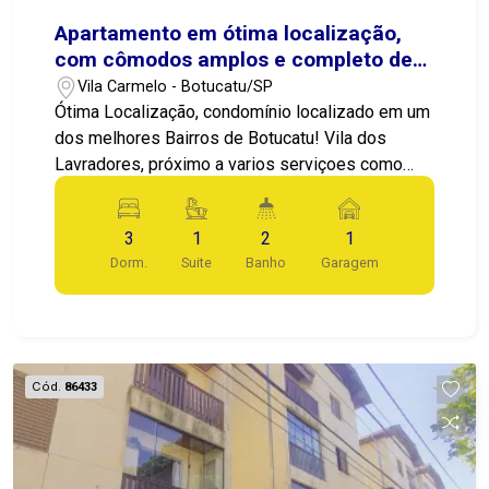
Apartamento em ótima localização,
com cômodos amplos e completo de
armários .
Vila Carmelo - Botucatu/SP
Ótima Localização, condomínio localizado em um
dos melhores Bairros de Botucatu! Vila dos
Lavradores, próximo a varios serviçoes como
bancos, lojas, farmácias, restaurantes... Ampla
Sala de estar, sala de jantar, apartamento
3
1
2
1
completo de armários planejados em todos os
Dorm.
Suite
Banho
Garagem
dormitórios, banheiros e cozinha, sacada com
vidros e telas.
Cód.
86433