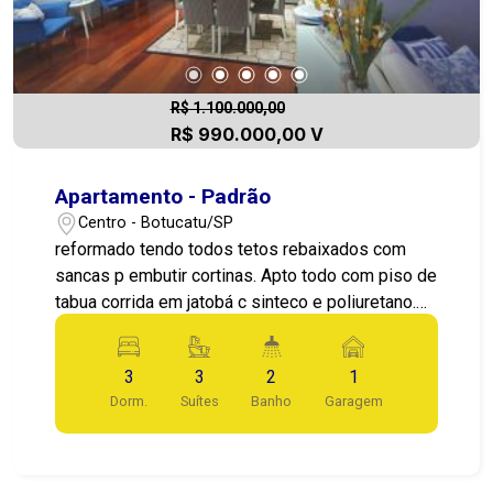
R$ 1.100.000,00
R$ 990.000,00 V
Apartamento - Padrão
Centro - Botucatu/SP
reformado tendo todos tetos rebaixados com
sancas p embutir cortinas. Apto todo com piso de
tabua corrida em jatobá c sinteco e poliuretano.
Todo com iluminação em Led. Moveis planejados
e todos cômodos. Face norte pega sol pela
3
3
2
1
manhã nas 3 suítes e o vento sempre sopra sul e
Dorm.
Suítes
Banho
Garagem
seca mais as roupas. A sala e o bar têm
iluminação em varias cores por controle remoto.
Temos porteiros 24 hrs e confiável sistema de
monitoramento com câmeras de alto alcance.