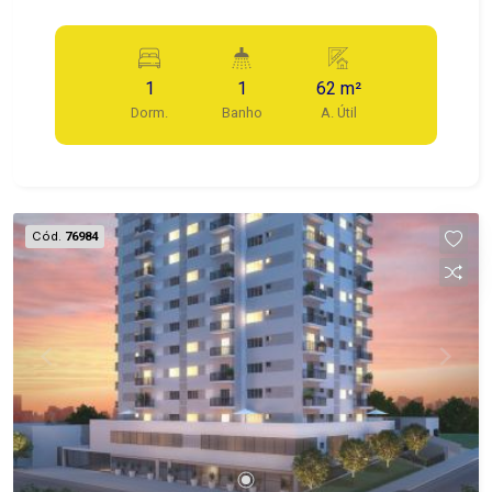
1
1
62 m²
Dorm.
Banho
A. Útil
Cód.
76984