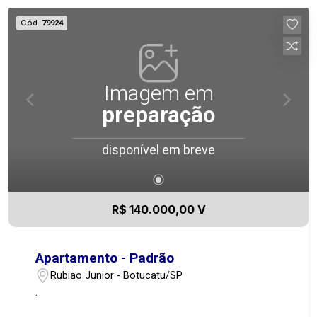
m² de área interna, 25 m² de sacadas. Piso em
Cód.
79924
porcelanato Amenidades no condomínio:
Elevador social e de serviço, Portaria remota 24
horas, Câmeras de Segurança, Cerca Elétrica, Gás
Encanado, Portão Eletrônico
Imagem em
preparação
disponível em breve
R$ 140.000,00 V
Apartamento - Padrão
Rubiao Junior - Botucatu/SP
.