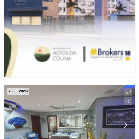
Cód.
91834