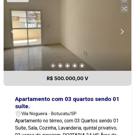
Mobiliado Portaria 24hs Condominio Excelente,
bem localizado, com salão de festas, academia,
portaria 24horas! Está próximo a praça, clínicas,
fica a poucos metros de Avenida avenidas, e de
vários serviços como bancos, farmácias,
supermercados, academia, restaurantes e com
bom deslocamento para região central e
rodovias. 1499721-9484 Entre em contato agora
mesmo e agende sua visita!
R$ 500.000,00 V
Apartamento com 03 quartos sendo 01
suíte.
Vila Nogueira - Botucatu/SP
Apartamento no térreo, com 03 Quartos sendo 01
Suíte, Sala, Cozinha, Lavanderia, quintal privativo,