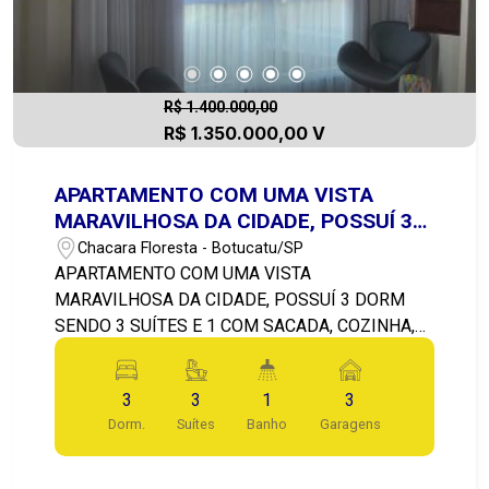
R$ 1.400.000,00
R$ 1.350.000,00 V
APARTAMENTO COM UMA VISTA
MARAVILHOSA DA CIDADE, POSSUÍ 3
DORM SENDO 3 SUÍTES
Chacara Floresta - Botucatu/SP
APARTAMENTO COM UMA VISTA
MARAVILHOSA DA CIDADE, POSSUÍ 3 DORM
SENDO 3 SUÍTES E 1 COM SACADA, COZINHA,
SALA DE JANTAR, SALA DE ESTAR,
LAVANDERIA, BANHEIRO SOCIAL, BANHEIRO DE
3
3
1
3
SERVIÇO, VARANDA, LAVANDERIA, COPA,
Dorm.
Suítes
Banho
Garagens
PISCINA, SALA DE FITNESS E 3 VAGAS NA
GARAGEM