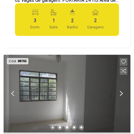
02 vagas de garagem. PORTARIA 24 HS Área de
Lazer com Piscina, Quadra Poliesportiva, Salão
de Festas, Playground.
3
1
2
2
Dorm.
Suite
Banho
Garagens
Cód.
88765