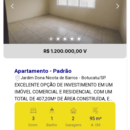
R$ 1.200.000,00 V
Apartamento - Padrão
Jardim Dona Nicota de Barros - Botucatu/SP
EXCELENTE OPÇÃO DE INVESTIMENTO EM UM
IMÓVEL COMERCIAL E RESIDENCIAL. COM UM
TOTAL DE 407,20M² DE ÁREA CONSTRUÍDA, EM
UM LOCAL DE MUITA CIRCULAÇÃO E PRÓXIMO
AO CENTRO DA CIDADE. NO PISO TÉRREO, UM
3
1
2
95 m²
SALÃO COMERCIAL, JÁ ALUGADO. NO PISO
Dorm.
Banho
Garagens
A. Útil
SUPERIOR SÃO 02 APARTAMENTOS, UM DELES