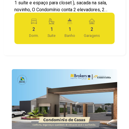
1 suíte e espaço para closet ), sacada na sala,
novinho, O Condomínio conta 2 elevadores, 2
vagas de garagem, quadra poliesportiva,
academia, mini piscina, epacedog, em localização
2
1
1
2
privilegiada, próximo ao centro, e com vista para
Dorm.
Suite
Banho
Garagens
a cuesta!!