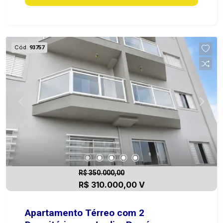
COM 95M², TOTALMENTE REFORMADO, COM 03
QUARTOS, SALA, COZINHA, 01 BANHEIRO E
LAVANDERIA. O OUTRO COM 02 QUARTOS
AMPLOS, SALA, COZINHA 01 BANHEIRO E
Cód.
93757
LAVANDERIA, ESTE JÁ COM RENDA DE
ALUGUEL.
R$ 350.000,00
R$ 310.000,00 V
Apartamento Térreo com 2