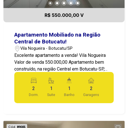
R$ 550.000,00 V
Apartamento Mobiliado na Região
Central de Botucatu!
Vila Nogueira - Botucatu/SP
Excelente apartamento a venda! Vila Nogueira
Valor de venda 550.000,00 Apartamento bem
construído, na região Central em Botucatu-SP,
uma região nobre muito procurada, perfeita para
quem busca conforto e qualidade de vida, O
2
1
1
2
imóvel conta com 2 dormitórios, sendo 1 suite,
Dorm.
Suite
Banho
Garagens
banheiro social com gabinete, sala de
estar/jantar, cozinha com planejados, área de
serviço, sacada gourmet e 2 vagas de garagem
coberta! Área construída: 72 m² Garagem para 2
carros Ótima construção Varanda Gourmet
Cód.
89005