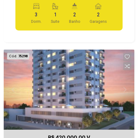
piscina, salão de festas, salão de jogos, elevador,
portaria, interfone, sistema de segurança e portão
3
1
2
2
automático.
Dorm.
Suite
Banho
Garagens
Cód.
75298
R$ 420.000,00 V