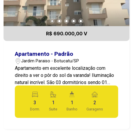
R$ 690.000,00 V
Apartamento - Padrão
Jardim Paraiso - Botucatu/SP
Apartamento em excelente localização com
direito a ver o pôr do sol da varanda! Iluminação
natural incrível. São 03 dormitórios sendo 01
suíte, todos com sacada e armários planejados,
com painel para TV e cabeceira da cama em
3
1
1
2
madeira. Ampla sala para 02 ambientes, com
Dorm.
Suite
Banho
Garagens
sacada e painel, cozinha com lindos armários
planejados para maior praticidade, área de
serviço e 02 vagas de garagem cobertas.
Perfeito para sua segurança e bem estar . São 82