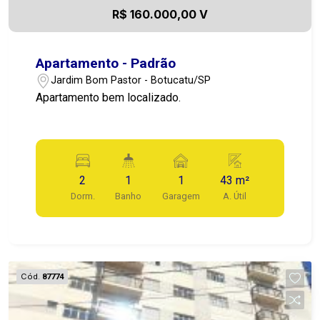
R$ 160.000,00 V
Apartamento - Padrão
Jardim Bom Pastor - Botucatu/SP
Apartamento bem localizado.
2
1
1
43 m²
Dorm.
Banho
Garagem
A. Útil
Cód.
87774