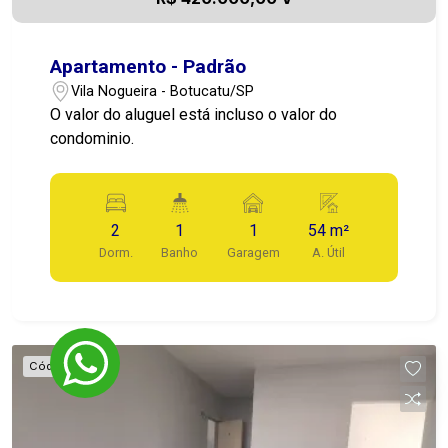
Apartamento - Padrão
Vila Nogueira - Botucatu/SP
O valor do aluguel está incluso o valor do
condominio.
2
1
1
54 m²
Dorm.
Banho
Garagem
A. Útil
Cód.
72964